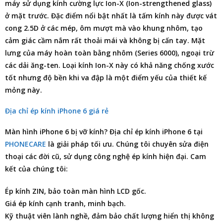
máy sử dụng kính cường lực Ion-X (Ion-strengthened glass)
ở mặt trước. Đặc điểm nổi bật nhất là tấm kính này được vát
cong 2.5D ở các mép, ôm mượt mà vào khung nhôm, tạo
cảm giác cầm nắm rất thoải mái và không bị cấn tay. Mặt
lưng của máy hoàn toàn bằng nhôm (Series 6000), ngoại trừ
các dải ăng-ten. Loại kính Ion-X này có khả năng chống xước
tốt nhưng độ bền khi va đập là một điểm yếu của thiết kế
mỏng này.
Địa chỉ ép kính iPhone 6 giá rẻ
Màn hình
iPhone 6
bị vỡ kính?
Địa chỉ ép kính iPhone 6
tại
PHONECARE
là giải pháp tối ưu. Chúng tôi chuyên
sửa điện
thoại
các đời cũ, sử dụng công nghệ ép kính hiện đại. Cam
kết của chúng tôi:
Ép kính ZIN, bảo toàn màn hình LCD gốc.
Giá ép kính cạnh tranh, minh bạch.
Kỹ thuật viên lành nghề, đảm bảo chất lượng hiển thị không