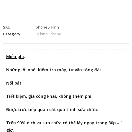
SKU
iphone6_kinh
Category
Ép kính iPhone
Miễn phí
:
Những lỗi nhỏ. Kiểm tra máy, tư vấn tổng đài.
Nổi bật
:
Tiết kiệm
, giá công khai, không thêm phí.
Được
trực tiếp quan sát
quá trình sửa chữa.
Trên 90% dịch vụ sửa chữa có thể
lấy ngay trong 30p – 1
giờ
.