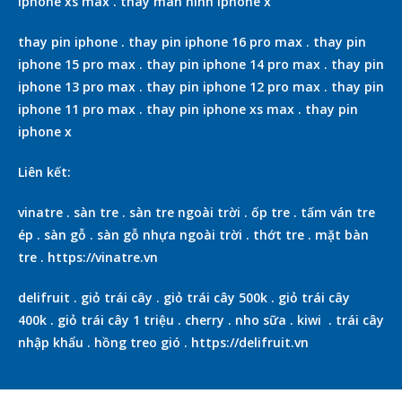
iphone xs max
.
thay màn hình iphone x
thay pin iphone
.
thay pin iphone 16 pro max
.
thay pin
iphone 15 pro max
.
thay pin iphone 14 pro max
.
thay pin
iphone 13 pro max
.
thay pin iphone 12 pro max
.
thay pin
iphone 11 pro max
.
thay pin iphone xs max
.
thay pin
iphone x
Liên kết:
vinatre
.
sàn tre
.
sàn tre ngoài trời
.
ốp tre
.
tấm ván tre
ép
.
sàn gỗ
.
sàn gỗ nhựa ngoài trời
.
thớt tre
.
mặt bàn
tre
.
https://vinatre.vn
delifruit
.
giỏ trái cây
.
giỏ trái cây 500k
.
giỏ trái cây
400k
.
giỏ trái cây 1 triệu
.
cherry
.
nho sữa
.
kiwi
.
trái cây
nhập khẩu
.
hồng treo gió
.
https://delifruit.vn