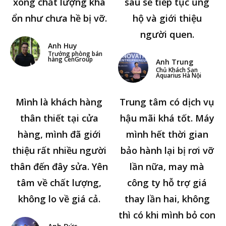
xong chất lượng khá
sau sẽ tiếp tục ủng
ổn như chưa hề bị vỡ.
hộ và giới thiệu
người quen.
Anh Huy
Trưởng phòng bán
hàng CenGroup
Anh Trung
Chủ Khách Sạn
Aquarius Hà Nội
Mình là khách hàng
Trung tâm có dịch vụ
thân thiết tại cửa
hậu mãi khá tốt. Máy
hàng, mình đã giới
mình hết thời gian
thiệu rất nhiều người
bảo hành lại bị rơi vỡ
thân đến đây sửa. Yên
lần nữa, may mà
tâm về chất lượng,
công ty hỗ trợ giá
không lo về giá cả.
thay lần hai, không
thì có khi mình bỏ con