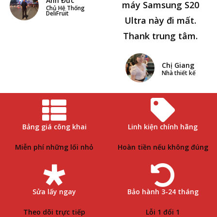
Anh Đức
máy Samsung S20
Chủ Hệ Thống
DeliFruit
Ultra này đi mất.
Thank trung tâm.
Chị Giang
Nhà thiết kế
Bảng giá công khai
Linh kiện chính hãng
Miễn phí những lối nhỏ
Hoàn tiền nếu không đúng
Sửa lấy ngay
Bảo hành 3-24 tháng
Theo dõi trực tiếp
Lỗi 1 đổi 1