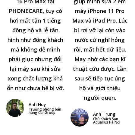
16 Pro Max tại
giúp mình sửa 2 em
PHONECARE, tuy có
máy iPhone 11 Pro
hơi mất tận 1 tiếng
Max và iPad Pro. Lúc
đồng hồ và lễ tân
bị rơi vỡ lại còn vào
hình như đông khách
nước cứ nghĩ hỏng
mà không để mình
rồi, mất hết dữ liệu.
phải giục nhưng đổi
May nhờ các bạn kĩ
lại máy sau khi sửa
thuật cứu được. Lần
xong chất lượng khá
sau sẽ tiếp tục ủng
ổn như chưa hề bị vỡ.
hộ và giới thiệu
người quen.
Anh Huy
Trưởng phòng bán
hàng CenGroup
Anh Trung
Chủ Khách Sạn
Aquarius Hà Nội