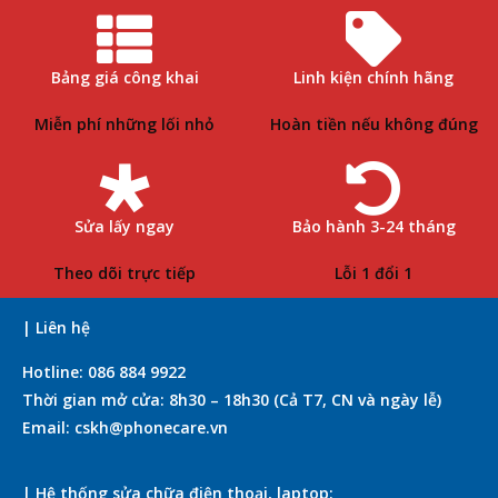
Bảng giá công khai
Linh kiện chính hãng
Miễn phí những lối nhỏ
Hoàn tiền nếu không đúng
Sửa lấy ngay
Bảo hành 3-24 tháng
Theo dõi trực tiếp
Lỗi 1 đổi 1
| Liên hệ
Hotline: 086 884 9922
Thời gian mở cửa: 8h30 – 18h30 (Cả T7, CN và ngày lễ)
Email: cskh@phonecare.vn
| Hệ thống sửa chữa điện thoại, laptop: