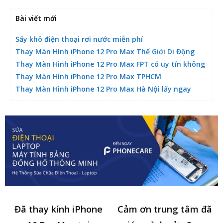
Bài viết mới
Sấy khô điện thoại rơi nước miễn phí
Thay Màn Hình iPhone 12 Pro Max Thế Giới Di Động
Thay Màn Hình iPhone 12 Pro Max FPT có uy tín không
Thay Màn Hình iPhone 12 Pro Max TPHCM
Thay Màn Hình iPhone 12 Pro Max Hà Nội lấy ngay
Đã thay kính iPhone
Cảm ơn trung tâm đã