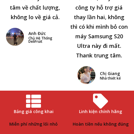
tâm về chất lượng,
công ty hỗ trợ giá
không lo về giá cả.
thay lần hai, không
thì có khi mình bỏ con
Anh Đức
máy Samsung S20
Chủ Hệ Thống
DeliFruit
Ultra này đi mất.
Thank trung tâm.
Chị Giang
Nhà thiết kế
Bảng giá công khai
Linh kiện chính hãng
Miễn phí những lối nhỏ
Hoàn tiền nếu không đúng