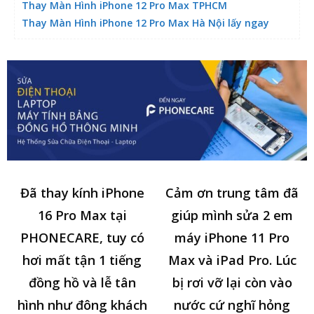
Thay Màn Hình iPhone 12 Pro Max TPHCM
Thay Màn Hình iPhone 12 Pro Max Hà Nội lấy ngay
Đã thay kính iPhone
Cảm ơn trung tâm đã
16 Pro Max tại
giúp mình sửa 2 em
PHONECARE, tuy có
máy iPhone 11 Pro
hơi mất tận 1 tiếng
Max và iPad Pro. Lúc
đồng hồ và lễ tân
bị rơi vỡ lại còn vào
hình như đông khách
nước cứ nghĩ hỏng