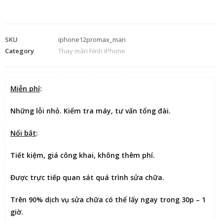
SKU
iphone12promax_man
Category
Thay màn hình iPhone
Miễn phí
:
Những lỗi nhỏ. Kiểm tra máy, tư vấn tổng đài.
Nổi bật
:
Tiết kiệm
, giá công khai, không thêm phí.
Được
trực tiếp quan sát
quá trình sửa chữa.
Trên 90% dịch vụ sửa chữa có thể
lấy ngay trong 30p – 1
giờ
.