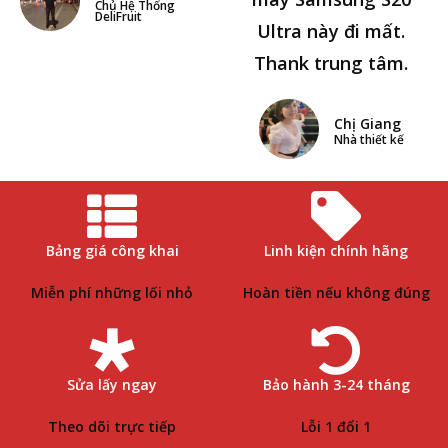
Chủ Hệ Thống
DeliFruit
Ultra này đi mất.
Thank trung tâm.
Chị Giang
Nhà thiết kế
Bảng giá công khai
Linh kiện chính hãng
Miễn phí những lối nhỏ
Hoàn tiền nếu không đúng
Sửa lấy ngay
Bảo hành 3-24 tháng
Theo dõi trực tiếp
Lỗi 1 đổi 1