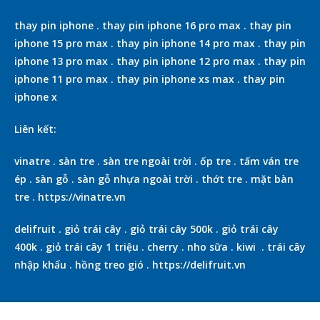
thay pin iphone
.
thay pin iphone 16 pro max
.
thay pin
iphone 15 pro max
.
thay pin iphone 14 pro max
.
thay pin
iphone 13 pro max
.
thay pin iphone 12 pro max
.
thay pin
iphone 11 pro max
.
thay pin iphone xs max
.
thay pin
iphone x
Liên kết:
vinatre
.
sàn tre
.
sàn tre ngoài trời
.
ốp tre
.
tấm ván tre
ép
.
sàn gỗ
.
sàn gỗ nhựa ngoài trời
.
thớt tre
.
mặt bàn
tre
.
https://vinatre.vn
delifruit
.
giỏ trái cây
.
giỏ trái cây 500k
.
giỏ trái cây
400k
.
giỏ trái cây 1 triệu
.
cherry
.
nho sữa
.
kiwi
.
trái cây
nhập khẩu
.
hồng treo gió
.
https://delifruit.vn