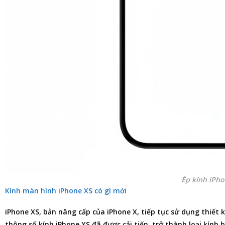
Ép kính iPh
Kính màn hình iPhone XS có gì mới
iPhone XS, bản nâng cấp của iPhone X, tiếp tục sử dụng thiết 
thông số kính iPhone XS đã được cải tiến, trở thành loại kín