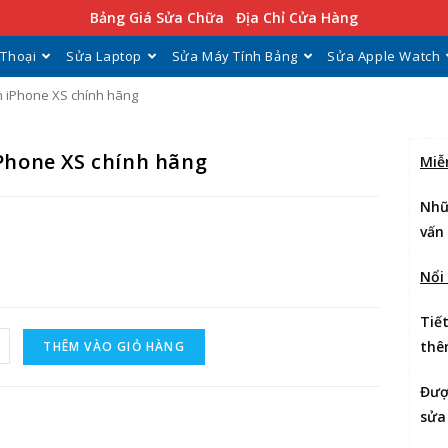
Bảng Giá Sửa Chữa
Địa Chỉ Cửa Hàng
 Thoại
Sửa Laptop
Sửa Máy Tính Bảng
Sửa Apple Watch
h iPhone XS chính hãng
iPhone XS chính hãng
Miễ
Nhữ
vấn
Nổi
Tiế
thê
THÊM VÀO GIỎ HÀNG
Đư
sửa