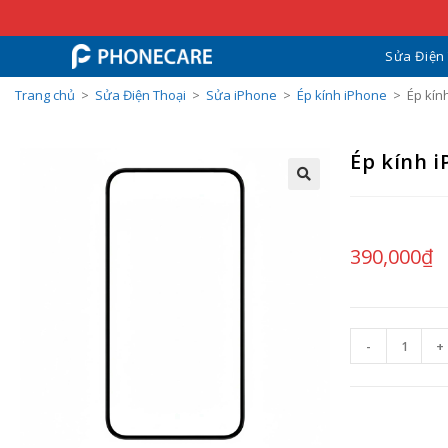
Sửa Điện
Trang chủ
>
Sửa Điện Thoại
>
Sửa iPhone
>
Ép kính iPhone
>
Ép kín
Ép kính 
390,000
₫
-
+