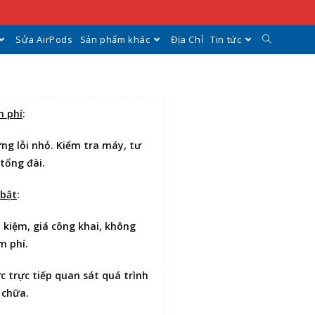
Sửa AirPods
Sản phẩm khác
Địa Chỉ
Tin tức
n phí
:
ng lỗi nhỏ. Kiểm tra máy, tư
 tổng đài.
 bật
:
t kiệm
, giá công khai, không
m phí.
ợc
trực tiếp quan sát
quá trình
 chữa.