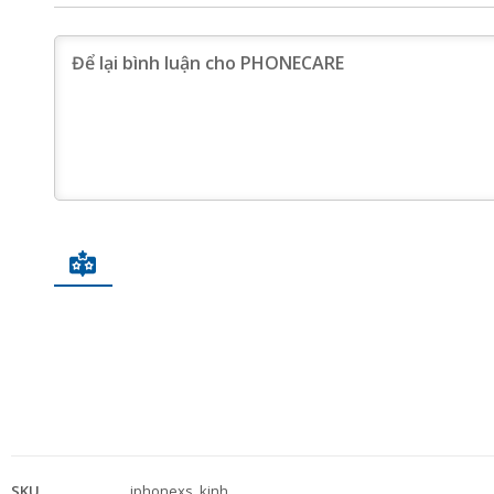
SKU
iphonexs_kinh