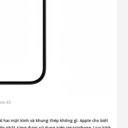
one XS
kế hai mặt kính và khung thép không gỉ. Apple cho biết
h bền nhất từng được sử dụng trên smartphone. Loại kính