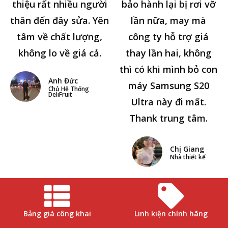
thiệu rất nhiều người
bảo hành lại bị rơi vỡ
thân đến đây sửa. Yên
lần nữa, may mà
tâm về chất lượng,
công ty hỗ trợ giá
không lo về giá cả.
thay lần hai, không
thì có khi mình bỏ con
Anh Đức
máy Samsung S20
Chủ Hệ Thống
DeliFruit
Ultra này đi mất.
Thank trung tâm.
Chị Giang
Nhà thiết kế
Bảng giá công khai
Linh kiện chính hãng