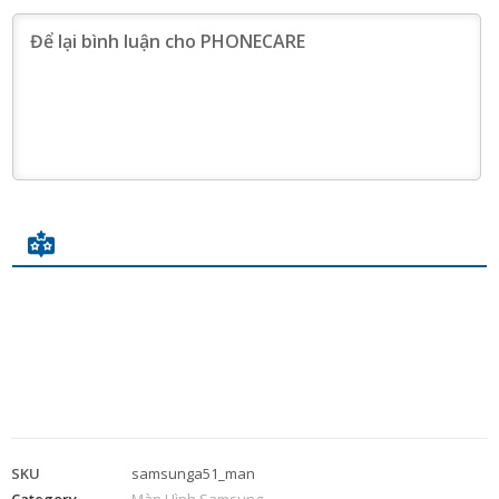
SKU
samsunga51_man
Category
Màn Hình Samsung