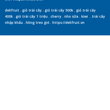
delifruit
.
giỏ trái cây
.
giỏ trái cây 500k
.
giỏ trái cây
400k
.
giỏ trái cây 1 triệu
.
cherry
.
nho sữa
.
kiwi
.
trái cây
nhập khẩu
.
hồng treo gió
.
https://delifruit.vn