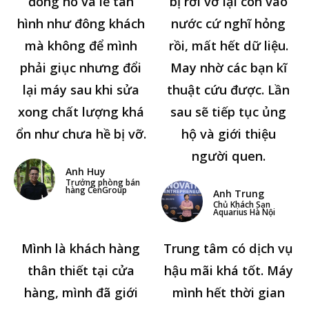
đồng hồ và lễ tân
bị rơi vỡ lại còn vào
hình như đông khách
nước cứ nghĩ hỏng
mà không để mình
rồi, mất hết dữ liệu.
phải giục nhưng đổi
May nhờ các bạn kĩ
lại máy sau khi sửa
thuật cứu được. Lần
xong chất lượng khá
sau sẽ tiếp tục ủng
ổn như chưa hề bị vỡ.
hộ và giới thiệu
người quen.
Anh Huy
Trưởng phòng bán
hàng CenGroup
Anh Trung
Chủ Khách Sạn
Aquarius Hà Nội
Mình là khách hàng
Trung tâm có dịch vụ
thân thiết tại cửa
hậu mãi khá tốt. Máy
hàng, mình đã giới
mình hết thời gian