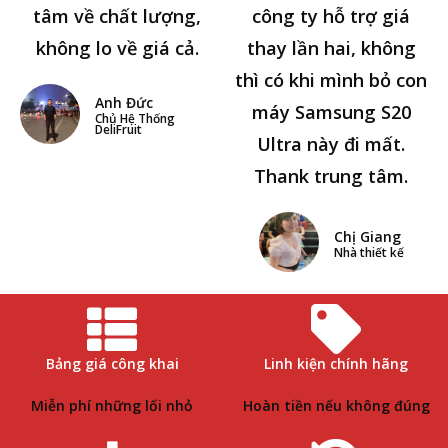
tâm về chất lượng,
công ty hỗ trợ giá
không lo về giá cả.
thay lần hai, không
thì có khi mình bỏ con
Anh Đức
máy Samsung S20
Chủ Hệ Thống
DeliFruit
Ultra này đi mất.
Thank trung tâm.
Chị Giang
Nhà thiết kế
Bảng giá công khai
Linh kiện chính hãng
Miễn phí những lối nhỏ
Hoàn tiền nếu không đúng