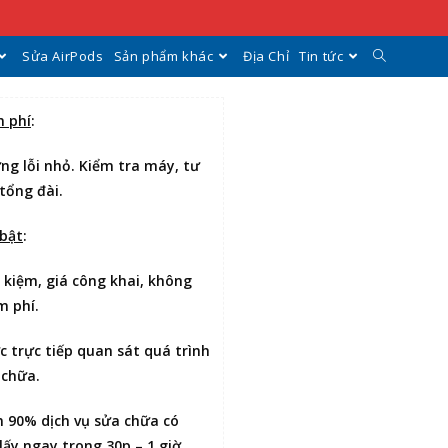
Sửa AirPods
Sản phẩm khác
Địa Chỉ
Tin tức
n phí
:
ng lỗi nhỏ. Kiểm tra máy, tư
tổng đài.
 bật
:
t kiệm
, giá công khai, không
m phí.
ợc
trực tiếp quan sát
quá trình
 chữa.
n 90% dịch vụ sửa chữa có
lấy ngay trong 30p – 1 giờ
.