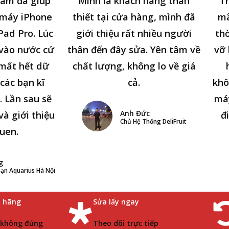
tâm đã giúp
Mình là khách hàng thân
Tr
 máy iPhone
thiết tại cửa hàng, mình đã
mã
Pad Pro. Lúc
giới thiệu rất nhiều người
thờ
n vào nước cứ
thân đến đây sửa. Yên tâm về
vỡ 
 mất hết dữ
chất lượng, không lo về giá
các bạn kĩ
cả.
khô
. Lần sau sẽ
má
Anh Đức
và giới thiệu
đ
Chủ Hệ Thống DeliFruit
uen.
g
ạn Aquarius Hà Nội
h hãng
Sửa lấy ngay
 không đúng
Theo dõi trực tiếp