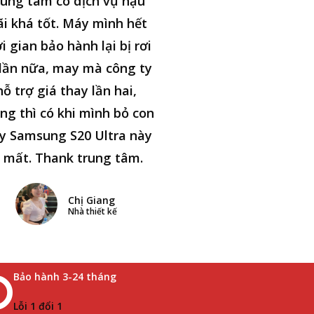
ung tâm có dịch vụ hậu
i khá tốt. Máy mình hết
i gian bảo hành lại bị rơi
lần nữa, may mà công ty
hỗ trợ giá thay lần hai,
ng thì có khi mình bỏ con
y Samsung S20 Ultra này
i mất. Thank trung tâm.
Chị Giang
Nhà thiết kế
Bảo hành 3-24 tháng
Lỗi 1 đổi 1