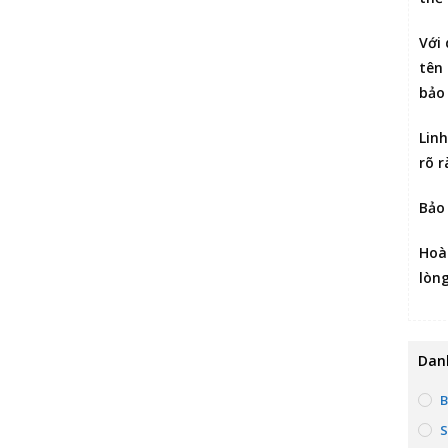
Với 
tên 
bảo
Lin
rõ r
Bảo
Hoà
lòn
Dan
B
S