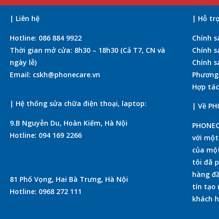
| Liên hệ
| Hỗ tr
Hotline: 086 884 9922
Chính s
Thời gian mở cửa: 8h30 – 18h30 (Cả T7, CN và
Chính s
ngày lễ)
Chính s
Email: cskh@phonecare.vn
Phương
Hợp tác
| Hệ thống sửa chữa điện thoại, laptop:
| Về P
9.B Nguyễn Du, Hoàn Kiếm, Hà Nội
PHONECA
Hotline: 094 169 2266
với mộ
của một
tôi đã 
hàng đầ
81 Phố Vọng, Hai Bà Trưng, Hà Nội
tín tạo
Hotline: 0968 272 111
khách h