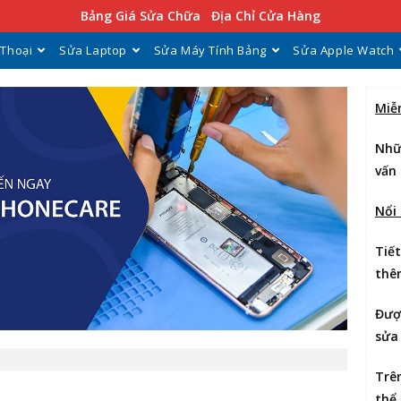
Bảng Giá Sửa Chữa
Địa Chỉ Cửa Hàng
 Thoại
Sửa Laptop
Sửa Máy Tính Bảng
Sửa Apple Watch
Miễ
Nhữ
vấn 
Nổi
Tiế
thê
Đư
sửa
Trê
thể