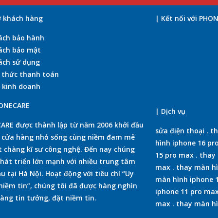
ợ khách hàng
| Kết nối với PHO
ách bảo hành
ách bảo mật
ách sử dụng
 thức thanh toán
 kinh doanh
HONECARE
| Dịch vụ
RE được thành lập từ năm 2006 khởi đầu
sửa điện thoại
.
th
t cửa hàng nhỏ sống cùng niềm đam mê
hình iphone 16 pr
 chàng kĩ sư công nghệ. Đến nay chúng
15 pro max
.
thay 
phát triển lớn mạnh với nhiều trung tâm
max
.
thay màn hì
u tại Hà Nội. Hoạt động với tiêu chí “Uy
màn hình iphone 
 niềm tin”, chúng tôi đã được hàng nghìn
iphone 11 pro ma
àng tin tưởng, đặt niềm tin.
max
.
thay màn hì