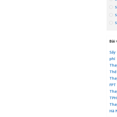
S
S
S
Bài 
Sấy 
phí
Tha
Thế
Tha
FPT
Tha
TP
Tha
Hà 