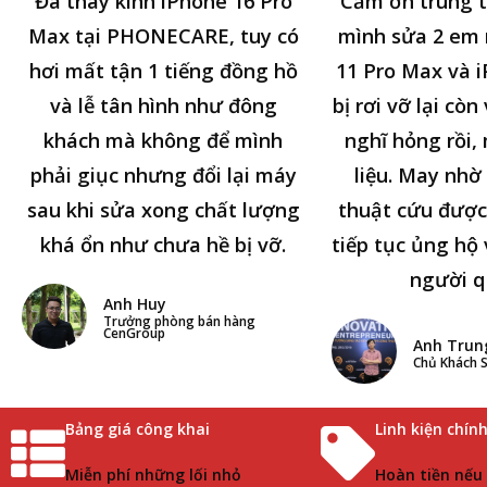
Đã thay kính iPhone 16 Pro
Cảm ơn trung 
Max tại PHONECARE, tuy có
mình sửa 2 em
hơi mất tận 1 tiếng đồng hồ
11 Pro Max và i
và lễ tân hình như đông
bị rơi vỡ lại cò
khách mà không để mình
nghĩ hỏng rồi,
phải giục nhưng đổi lại máy
liệu. May nhờ 
sau khi sửa xong chất lượng
thuật cứu được
khá ổn như chưa hề bị vỡ.
tiếp tục ủng hộ 
người q
Anh Huy
Trưởng phòng bán hàng
CenGroup
Anh Trun
Chủ Khách S
Bảng giá công khai
Linh kiện chín
Miễn phí những lối nhỏ
Hoàn tiền nếu