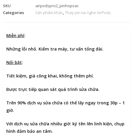
SKU
airpodspro2_pinhopsac
Categories
Sản phẩm khác
,
Thay pin tai nghe AirPods
Miễn phí
:
Những lỗi nhỏ. Kiểm tra máy, tư vấn tổng đài.
Nổi bật
:
Tiết kiệm
, giá công khai, không thêm phí.
Được
trực tiếp quan sát
quá trình sửa chữa.
Trên 90% dịch vụ sửa chữa có thể
lấy ngay trong 30p – 1
giờ
.
Với dịch vụ sửa chữa nhiều giờ:
ký tên lên linh kiện
, chụp
hình đảm bảo an tâm.