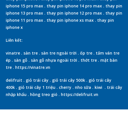
iphone 15 pro max
.
thay pin iphone 14 pro max
.
thay pin
iphone 13 pro max
.
thay pin iphone 12 pro max
.
thay pin
iphone 11 pro max
.
thay pin iphone xs max
.
thay pin
iphone x
Liên kết:
vinatre
.
sàn tre
.
sàn tre ngoài trời
.
ốp tre
.
tấm ván tre
ép
.
sàn gỗ
.
sàn gỗ nhựa ngoài trời
.
thớt tre
.
mặt bàn
tre
.
https://vinatre.vn
delifruit
.
giỏ trái cây
.
giỏ trái cây 500k
.
giỏ trái cây
400k
.
giỏ trái cây 1 triệu
.
cherry
.
nho sữa
.
kiwi
.
trái cây
nhập khẩu
.
hồng treo gió
.
https://delifruit.vn