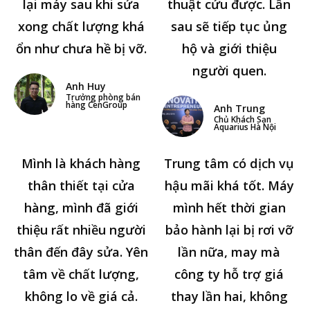
lại máy sau khi sửa
thuật cứu được. Lần
xong chất lượng khá
sau sẽ tiếp tục ủng
ổn như chưa hề bị vỡ.
hộ và giới thiệu
người quen.
Anh Huy
Trưởng phòng bán
hàng CenGroup
Anh Trung
Chủ Khách Sạn
Aquarius Hà Nội
Mình là khách hàng
Trung tâm có dịch vụ
thân thiết tại cửa
hậu mãi khá tốt. Máy
hàng, mình đã giới
mình hết thời gian
thiệu rất nhiều người
bảo hành lại bị rơi vỡ
thân đến đây sửa. Yên
lần nữa, may mà
tâm về chất lượng,
công ty hỗ trợ giá
không lo về giá cả.
thay lần hai, không