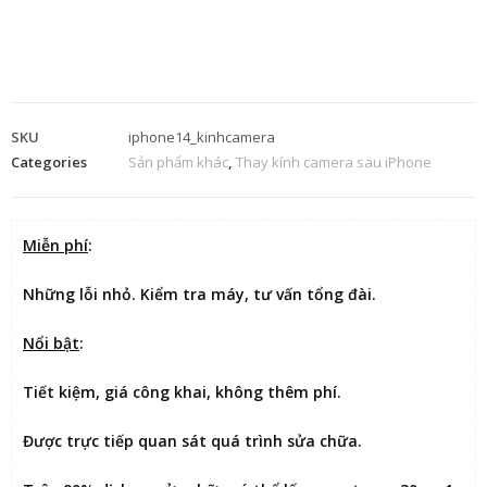
SKU
iphone14_kinhcamera
Categories
Sản phẩm khác
,
Thay kính camera sau iPhone
Miễn phí
:
Những lỗi nhỏ. Kiểm tra máy, tư vấn tổng đài.
Nổi bật
:
Tiết kiệm
, giá công khai, không thêm phí.
Được
trực tiếp quan sát
quá trình sửa chữa.