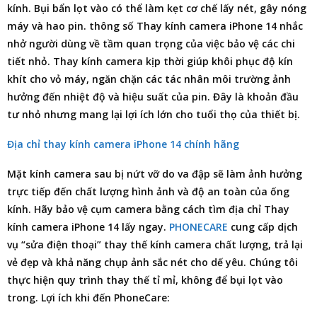
kính. Bụi bẩn lọt vào có thể làm kẹt cơ chế lấy nét, gây nóng
máy và hao pin. thông số Thay kính camera iPhone 14 nhắc
nhở người dùng về tầm quan trọng của việc bảo vệ các chi
tiết nhỏ. Thay kính camera kịp thời giúp khôi phục độ kín
khít cho vỏ máy, ngăn chặn các tác nhân môi trường ảnh
hưởng đến nhiệt độ và hiệu suất của pin. Đây là khoản đầu
tư nhỏ nhưng mang lại lợi ích lớn cho tuổi thọ của thiết bị.
Địa chỉ thay kính camera iPhone 14 chính hãng
Mặt kính camera sau bị nứt vỡ do va đập sẽ làm ảnh hưởng
trực tiếp đến chất lượng hình ảnh và độ an toàn của ống
kính. Hãy bảo vệ cụm camera bằng cách tìm
địa chỉ Thay
kính camera iPhone 14
lấy ngay.
PHONECARE
cung cấp dịch
vụ “sửa điện thoại” thay thế kính camera chất lượng, trả lại
vẻ đẹp và khả năng chụp ảnh sắc nét cho dế yêu. Chúng tôi
thực hiện quy trình thay thế tỉ mỉ, không để bụi lọt vào
trong. Lợi ích khi đến PhoneCare: