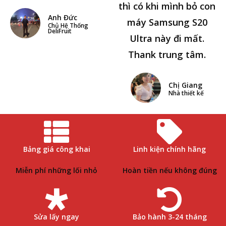
thì có khi mình bỏ con
Anh Đức
máy Samsung S20
Chủ Hệ Thống
DeliFruit
Ultra này đi mất.
Thank trung tâm.
Chị Giang
Nhà thiết kế
Bảng giá công khai
Linh kiện chính hãng
Miễn phí những lối nhỏ
Hoàn tiền nếu không đúng
Sửa lấy ngay
Bảo hành 3-24 tháng