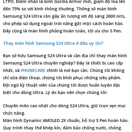
LTPO. Điểm nhấn là kính Gorilla Armor mới, giảm độ lóa lên
đến 75% so với kính thông thường. Thông số màn hình
Samsung S24 Ultra còn gây ấn tượng với độ sáng 2600 nits,
cho phép sử dụng ngoài trời nắng gắt một cách hoàn hảo.
Đây cũng là màn hình phẳng hoàn toàn, tối ưu cho S Pen.
Thay màn hình Samsung S24 Ultra ở đâu uy tín?
Bạn sở hữu Samsung S24 Ultra và cần
địa chỉ thay màn hình
Samsung S24 Ultra
chuyên nghiệp? Đây là thiết bị cao cấp
nhất, và
PHONECARE
chính là nơi bạn cần. Chúng tôi không
chỉ
sửa điện thoại
, chúng tôi khôi phục những siêu phẩm.
Đội ngũ kỹ thuật viên của chúng tôi được huấn luyện đặc
biệt cho dòng Ultra. Lý do bạn nên chọn chúng tôi:
Chuyên môn cao nhất cho dòng S24 Ultra, giữ trọn vẹn mọi
chức năng.
Màn hình Dynamic AMOLED 2X chuẩn, hỗ trợ S Pen hoàn hảo.
Quy trình thay thế khép kín, đảm bảo chống nước, chống