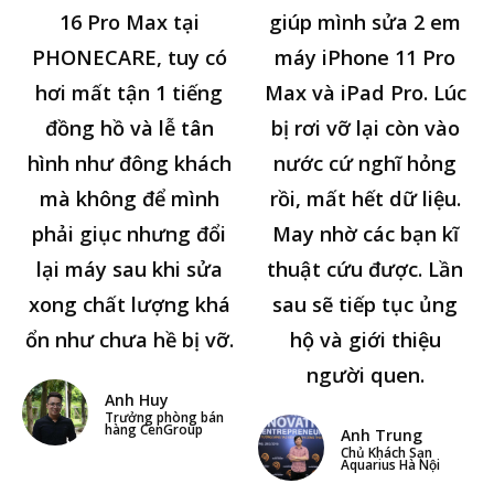
16 Pro Max tại
giúp mình sửa 2 em
PHONECARE, tuy có
máy iPhone 11 Pro
hơi mất tận 1 tiếng
Max và iPad Pro. Lúc
đồng hồ và lễ tân
bị rơi vỡ lại còn vào
hình như đông khách
nước cứ nghĩ hỏng
mà không để mình
rồi, mất hết dữ liệu.
phải giục nhưng đổi
May nhờ các bạn kĩ
lại máy sau khi sửa
thuật cứu được. Lần
xong chất lượng khá
sau sẽ tiếp tục ủng
ổn như chưa hề bị vỡ.
hộ và giới thiệu
người quen.
Anh Huy
Trưởng phòng bán
hàng CenGroup
Anh Trung
Chủ Khách Sạn
Aquarius Hà Nội