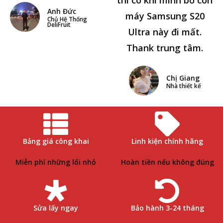
Anh Đức
máy Samsung S20
Chủ Hệ Thống
DeliFruit
Ultra này đi mất.
Thank trung tâm.
Chị Giang
Nhà thiết kế
Bảng giá công khai
Linh kiện chính hãng
Miễn phí những lối nhỏ
Hoàn tiền nếu không đúng
Sửa lấy ngay
Bảo hành 3-24 tháng