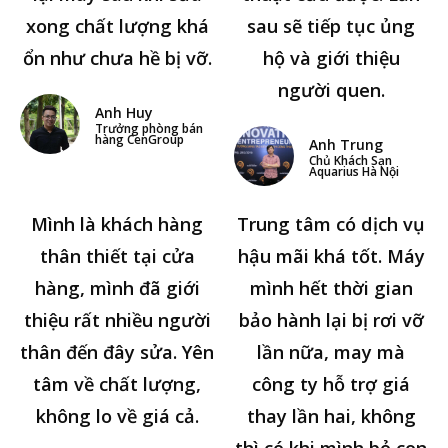
xong chất lượng khá
sau sẽ tiếp tục ủng
ổn như chưa hề bị vỡ.
hộ và giới thiệu
người quen.
Anh Huy
Trưởng phòng bán
hàng CenGroup
Anh Trung
Chủ Khách Sạn
Aquarius Hà Nội
Mình là khách hàng
Trung tâm có dịch vụ
thân thiết tại cửa
hậu mãi khá tốt. Máy
hàng, mình đã giới
mình hết thời gian
thiệu rất nhiều người
bảo hành lại bị rơi vỡ
thân đến đây sửa. Yên
lần nữa, may mà
tâm về chất lượng,
công ty hỗ trợ giá
không lo về giá cả.
thay lần hai, không
thì có khi mình bỏ con