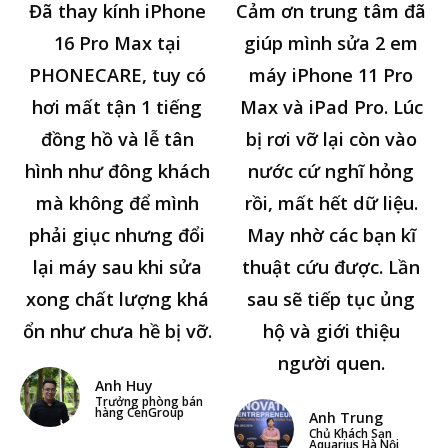
Đã thay kính iPhone
Cảm ơn trung tâm đã
16 Pro Max tại
giúp mình sửa 2 em
PHONECARE, tuy có
máy iPhone 11 Pro
hơi mất tận 1 tiếng
Max và iPad Pro. Lúc
đồng hồ và lễ tân
bị rơi vỡ lại còn vào
hình như đông khách
nước cứ nghĩ hỏng
mà không để mình
rồi, mất hết dữ liệu.
phải giục nhưng đổi
May nhờ các bạn kĩ
lại máy sau khi sửa
thuật cứu được. Lần
xong chất lượng khá
sau sẽ tiếp tục ủng
ổn như chưa hề bị vỡ.
hộ và giới thiệu
người quen.
Anh Huy
Trưởng phòng bán
hàng CenGroup
Anh Trung
Chủ Khách Sạn
Aquarius Hà Nội