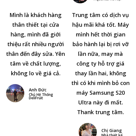
Mình là khách hàng
Trung tâm có dịch vụ
thân thiết tại cửa
hậu mãi khá tốt. Máy
hàng, mình đã giới
mình hết thời gian
thiệu rất nhiều người
bảo hành lại bị rơi vỡ
thân đến đây sửa. Yên
lần nữa, may mà
tâm về chất lượng,
công ty hỗ trợ giá
không lo về giá cả.
thay lần hai, không
thì có khi mình bỏ con
Anh Đức
máy Samsung S20
Chủ Hệ Thống
DeliFruit
Ultra này đi mất.
Thank trung tâm.
Chị Giang
Nhà thiết kế