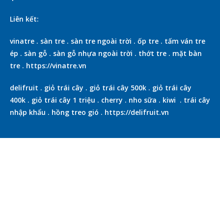
Liên kết:
vinatre
.
sàn tre
.
sàn tre ngoài trời
.
ốp tre
.
tấm ván tre
ép
.
sàn gỗ
.
sàn gỗ nhựa ngoài trời
.
thớt tre
.
mặt bàn
tre
.
https://vinatre.vn
delifruit
.
giỏ trái cây
.
giỏ trái cây 500k
.
giỏ trái cây
400k
.
giỏ trái cây 1 triệu
.
cherry
.
nho sữa
.
kiwi
.
trái cây
nhập khẩu
.
hồng treo gió
.
https://delifruit.vn