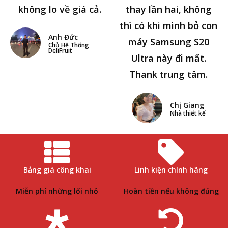
không lo về giá cả.
thay lần hai, không
thì có khi mình bỏ con
Anh Đức
máy Samsung S20
Chủ Hệ Thống
DeliFruit
Ultra này đi mất.
Thank trung tâm.
Chị Giang
Nhà thiết kế
Bảng giá công khai
Linh kiện chính hãng
Miễn phí những lối nhỏ
Hoàn tiền nếu không đúng