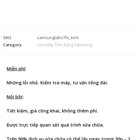
SKU
samsungtabs7fe_kinh
Category
Sửa Máy Tính Bảng Samsung
Miễn phí
:
Những lỗi nhỏ. Kiểm tra máy, tư vấn tổng đài.
Nổi bật
:
Tiết kiệm
, giá công khai, không thêm phí.
Được
trực tiếp quan sát
quá trình sửa chữa.
Trên 90% dịch vụ sửa chữa có thể
lấy ngay trong 30p – 1