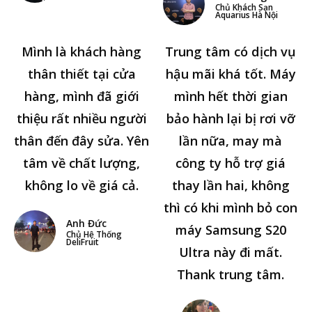
Chủ Khách Sạn
Aquarius Hà Nội
Mình là khách hàng
Trung tâm có dịch vụ
thân thiết tại cửa
hậu mãi khá tốt. Máy
hàng, mình đã giới
mình hết thời gian
thiệu rất nhiều người
bảo hành lại bị rơi vỡ
thân đến đây sửa. Yên
lần nữa, may mà
tâm về chất lượng,
công ty hỗ trợ giá
không lo về giá cả.
thay lần hai, không
thì có khi mình bỏ con
Anh Đức
máy Samsung S20
Chủ Hệ Thống
DeliFruit
Ultra này đi mất.
Thank trung tâm.