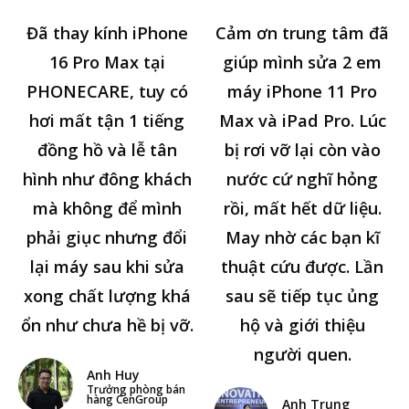
Đã thay kính iPhone
Cảm ơn trung tâm đã
16 Pro Max tại
giúp mình sửa 2 em
PHONECARE, tuy có
máy iPhone 11 Pro
hơi mất tận 1 tiếng
Max và iPad Pro. Lúc
đồng hồ và lễ tân
bị rơi vỡ lại còn vào
hình như đông khách
nước cứ nghĩ hỏng
mà không để mình
rồi, mất hết dữ liệu.
phải giục nhưng đổi
May nhờ các bạn kĩ
lại máy sau khi sửa
thuật cứu được. Lần
xong chất lượng khá
sau sẽ tiếp tục ủng
ổn như chưa hề bị vỡ.
hộ và giới thiệu
người quen.
Anh Huy
Trưởng phòng bán
hàng CenGroup
Anh Trung