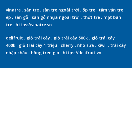
vinatre
.
sàn tre
.
sàn tre ngoài trời
.
ốp tre
.
tấm ván tre
ép
.
sàn gỗ
.
sàn gỗ nhựa ngoài trời
.
thớt tre
.
mặt bàn
tre
.
https://vinatre.vn
delifruit
.
giỏ trái cây
.
giỏ trái cây 500k
.
giỏ trái cây
400k
.
giỏ trái cây 1 triệu
.
cherry
.
nho sữa
.
kiwi
.
trái cây
nhập khẩu
.
hồng treo gió
.
https://delifruit.vn