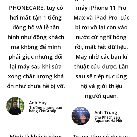
PHONECARE, tuy có
máy iPhone 11 Pro
hơi mất tận 1 tiếng
Max và iPad Pro. Lúc
đồng hồ và lễ tân
bị rơi vỡ lại còn vào
hình như đông khách
nước cứ nghĩ hỏng
mà không để mình
rồi, mất hết dữ liệu.
phải giục nhưng đổi
May nhờ các bạn kĩ
lại máy sau khi sửa
thuật cứu được. Lần
xong chất lượng khá
sau sẽ tiếp tục ủng
ổn như chưa hề bị vỡ.
hộ và giới thiệu
người quen.
Anh Huy
Trưởng phòng bán
hàng CenGroup
Anh Trung
Chủ Khách Sạn
Aquarius Hà Nội
Mình là khách hàng
Trung tâm có dịch vụ