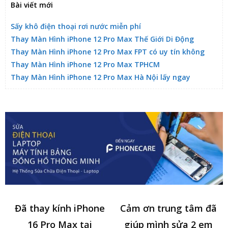
Bài viết mới
Sấy khô điện thoại rơi nước miễn phí
Thay Màn Hình iPhone 12 Pro Max Thế Giới Di Động
Thay Màn Hình iPhone 12 Pro Max FPT có uy tín không
Thay Màn Hình iPhone 12 Pro Max TPHCM
Thay Màn Hình iPhone 12 Pro Max Hà Nội lấy ngay
Đã thay kính iPhone
Cảm ơn trung tâm đã
16 Pro Max tại
giúp mình sửa 2 em