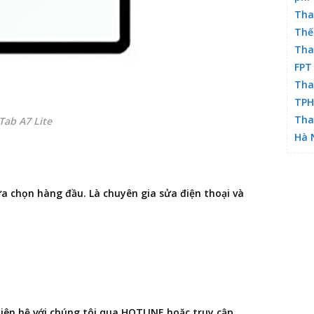
Tha
Thế
Tha
FPT
Tha
TP
Tha
Tab A7 Lite
Hà 
ựa chọn hàng đầu. Là chuyên gia
sửa điện thoại
và
 liên hệ với chúng tôi qua HOTLINE hoặc truy cập