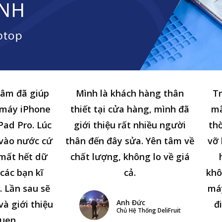
tâm đã giúp
Mình là khách hàng thân
Tr
 máy iPhone
thiết tại cửa hàng, mình đã
mã
Pad Pro. Lúc
giới thiệu rất nhiều người
thờ
n vào nước cứ
thân đến đây sửa. Yên tâm về
vỡ 
 mất hết dữ
chất lượng, không lo về giá
các bạn kĩ
cả.
khô
. Lần sau sẽ
má
Anh Đức
và giới thiệu
đ
Chủ Hệ Thống DeliFruit
uen.