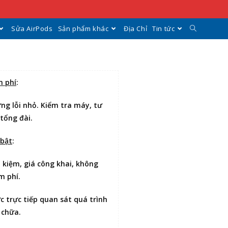
Sửa AirPods
Sản phẩm khác
Địa Chỉ
Tin tức
n phí
:
ng lỗi nhỏ. Kiểm tra máy, tư
 tổng đài.
 bật
:
t kiệm
, giá công khai, không
m phí.
ợc
trực tiếp quan sát
quá trình
 chữa.