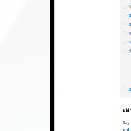
S
Bài 
Sấy
phí