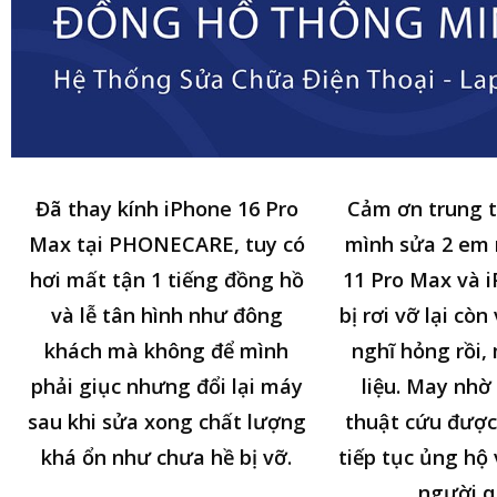
Đã thay kính iPhone 16 Pro
Cảm ơn trung 
Max tại PHONECARE, tuy có
mình sửa 2 em
hơi mất tận 1 tiếng đồng hồ
11 Pro Max và i
và lễ tân hình như đông
bị rơi vỡ lại cò
khách mà không để mình
nghĩ hỏng rồi,
phải giục nhưng đổi lại máy
liệu. May nhờ 
sau khi sửa xong chất lượng
thuật cứu được
khá ổn như chưa hề bị vỡ.
tiếp tục ủng hộ 
người q