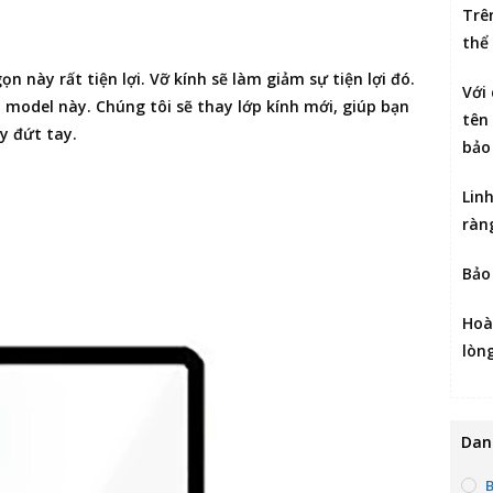
Trê
thể
ọn này rất tiện lợi. Vỡ kính sẽ làm giảm sự tiện lợi đó.
Với
o model này. Chúng tôi sẽ thay lớp kính mới, giúp bạn
tên 
y đứt tay.
bảo
Lin
ràn
Bảo
Hoà
lòn
Dan