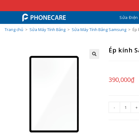
Sửa Điện
Trang chủ
>
Sửa Máy Tính Bảng
>
Sửa Máy Tính Bảng Samsung
>
Ép 
Ép kính 
390,000
₫
-
+