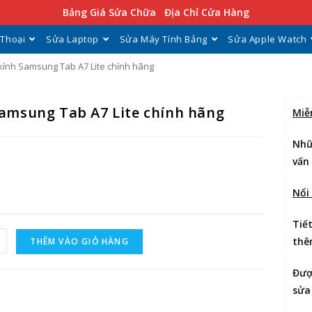
Bảng Giá Sửa Chữa
Địa Chỉ Cửa Hàng
 Thoại
Sửa Laptop
Sửa Máy Tính Bảng
Sửa Apple Watch
kính Samsung Tab A7 Lite chính hãng
Samsung Tab A7 Lite chính hãng
Miễ
Nhữ
vấn
Nổi
Tiế
thê
THÊM VÀO GIỎ HÀNG
Đư
sửa