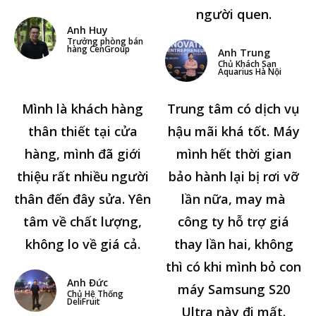
người quen.
Anh Huy
Trưởng phòng bán
hàng CenGroup
Anh Trung
Chủ Khách Sạn
Aquarius Hà Nội
Mình là khách hàng
Trung tâm có dịch vụ
thân thiết tại cửa
hậu mãi khá tốt. Máy
hàng, mình đã giới
mình hết thời gian
thiệu rất nhiều người
bảo hành lại bị rơi vỡ
thân đến đây sửa. Yên
lần nữa, may mà
tâm về chất lượng,
công ty hỗ trợ giá
không lo về giá cả.
thay lần hai, không
thì có khi mình bỏ con
Anh Đức
máy Samsung S20
Chủ Hệ Thống
DeliFruit
Ultra này đi mất.