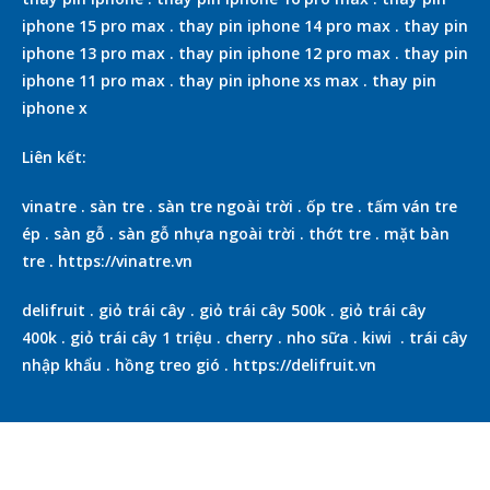
iphone 15 pro max
.
thay pin iphone 14 pro max
.
thay pin
iphone 13 pro max
.
thay pin iphone 12 pro max
.
thay pin
iphone 11 pro max
.
thay pin iphone xs max
.
thay pin
iphone x
Liên kết:
vinatre
.
sàn tre
.
sàn tre ngoài trời
.
ốp tre
.
tấm ván tre
ép
.
sàn gỗ
.
sàn gỗ nhựa ngoài trời
.
thớt tre
.
mặt bàn
tre
.
https://vinatre.vn
delifruit
.
giỏ trái cây
.
giỏ trái cây 500k
.
giỏ trái cây
400k
.
giỏ trái cây 1 triệu
.
cherry
.
nho sữa
.
kiwi
.
trái cây
nhập khẩu
.
hồng treo gió
.
https://delifruit.vn