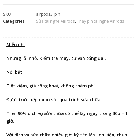
SKU
airpods3_pin
Categories
Sửa tai nghe AirPods
,
Thay pin tai nghe AirPods
Miễn phí
:
Những lỗi nhỏ. Kiểm tra máy, tư vấn tổng đài.
Nổi bật
:
Tiết kiệm
, giá công khai, không thêm phí.
Được
trực tiếp quan sát
quá trình sửa chữa.
Trên 90% dịch vụ sửa chữa có thể
lấy ngay trong 30p – 1
giờ
.
Với dịch vụ sửa chữa nhiều giờ:
ký tên lên linh kiện
, chụp