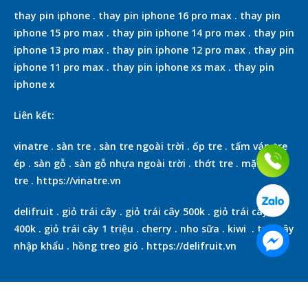
thay pin iphone
.
thay pin iphone 16 pro max
.
thay pin
iphone 15 pro max
.
thay pin iphone 14 pro max
.
thay pin
iphone 13 pro max
.
thay pin iphone 12 pro max
.
thay pin
iphone 11 pro max
.
thay pin iphone xs max
.
thay pin
iphone x
Liên kết:
vinatre
.
sàn tre
.
sàn tre ngoài trời
.
ốp tre
.
tấm ván tre
ép
.
sàn gỗ
.
sàn gỗ nhựa ngoài trời
.
thớt tre
.
mặt bàn
tre
.
https://vinatre.vn
delifruit
.
giỏ trái cây
.
giỏ trái cây 500k
.
giỏ trái cây
400k
.
giỏ trái cây 1 triệu
.
cherry
.
nho sữa
.
kiwi
.
trái cây
nhập khẩu
.
hồng treo gió
.
https://delifruit.vn