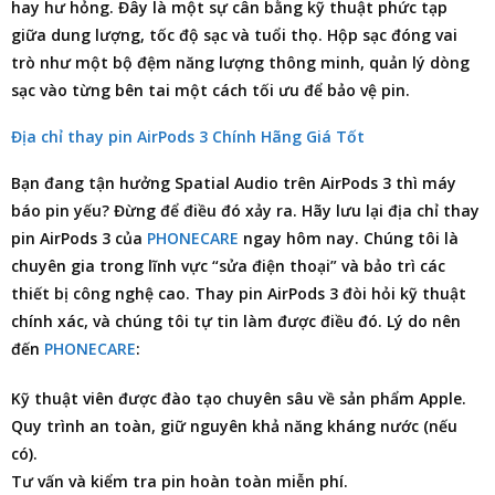
hay hư hỏng. Đây là một sự cân bằng kỹ thuật phức tạp
giữa dung lượng, tốc độ sạc và tuổi thọ. Hộp sạc đóng vai
trò như một bộ đệm năng lượng thông minh, quản lý dòng
sạc vào từng bên tai một cách tối ưu để bảo vệ pin.
Địa chỉ thay pin AirPods 3 Chính Hãng Giá Tốt
Bạn đang tận hưởng Spatial Audio trên AirPods 3 thì máy
báo pin yếu? Đừng để điều đó xảy ra. Hãy lưu lại
địa chỉ thay
pin AirPods 3
của
PHONECARE
ngay hôm nay. Chúng tôi là
chuyên gia trong lĩnh vực “sửa điện thoại” và bảo trì các
thiết bị công nghệ cao. Thay pin AirPods 3 đòi hỏi kỹ thuật
chính xác, và chúng tôi tự tin làm được điều đó. Lý do nên
đến
PHONECARE
:
Kỹ thuật viên được đào tạo chuyên sâu về sản phẩm Apple.
Quy trình an toàn, giữ nguyên khả năng kháng nước (nếu
có).
Tư vấn và kiểm tra pin hoàn toàn miễn phí.