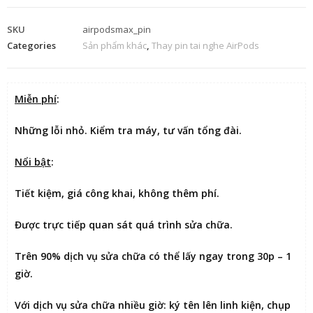
SKU
airpodsmax_pin
Categories
Sản phẩm khác
,
Thay pin tai nghe AirPods
Miễn phí
:
Những lỗi nhỏ. Kiểm tra máy, tư vấn tổng đài.
Nổi bật
:
Tiết kiệm
, giá công khai, không thêm phí.
Được
trực tiếp quan sát
quá trình sửa chữa.
Trên 90% dịch vụ sửa chữa có thể
lấy ngay trong 30p – 1
giờ
.
Với dịch vụ sửa chữa nhiều giờ:
ký tên lên linh kiện
, chụp