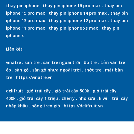
thay pin iphone
.
thay pin iphone 16 pro max
.
thay pin
iphone 15 pro max
.
thay pin iphone 14 pro max
.
thay pin
iphone 13 pro max
.
thay pin iphone 12 pro max
.
thay pin
iphone 11 pro max
.
thay pin iphone xs max
.
thay pin
iphone x
Liên kết:
vinatre
.
sàn tre
.
sàn tre ngoài trời
.
ốp tre
.
tấm ván tre
ép
.
sàn gỗ
.
sàn gỗ nhựa ngoài trời
.
thớt tre
.
mặt bàn
tre
.
https://vinatre.vn
delifruit
.
giỏ trái cây
.
giỏ trái cây 500k
.
giỏ trái cây
400k
.
giỏ trái cây 1 triệu
.
cherry
.
nho sữa
.
kiwi
.
trái cây
nhập khẩu
.
hồng treo gió
.
https://delifruit.vn