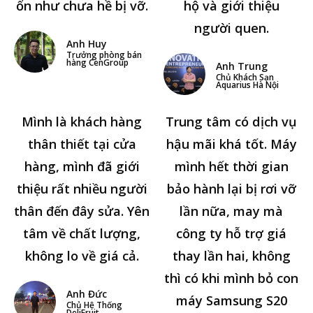
ổn như chưa hề bị vỡ.
hộ và giới thiệu
người quen.
Anh Huy
Trưởng phòng bán
hàng CenGroup
Anh Trung
Chủ Khách Sạn
Aquarius Hà Nội
Mình là khách hàng
Trung tâm có dịch vụ
thân thiết tại cửa
hậu mãi khá tốt. Máy
hàng, mình đã giới
mình hết thời gian
thiệu rất nhiều người
bảo hành lại bị rơi vỡ
thân đến đây sửa. Yên
lần nữa, may mà
tâm về chất lượng,
công ty hỗ trợ giá
không lo về giá cả.
thay lần hai, không
thì có khi mình bỏ con
Anh Đức
máy Samsung S20
Chủ Hệ Thống
DeliFruit