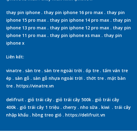
thay pin iphone
.
thay pin iphone 16 pro max
.
thay pin
iphone 15 pro max
.
thay pin iphone 14 pro max
.
thay pin
iphone 13 pro max
.
thay pin iphone 12 pro max
.
thay pin
iphone 11 pro max
.
thay pin iphone xs max
.
thay pin
iphone x
Liên kết:
vinatre
.
sàn tre
.
sàn tre ngoài trời
.
ốp tre
.
tấm ván tre
ép
.
sàn gỗ
.
sàn gỗ nhựa ngoài trời
.
thớt tre
.
mặt bàn
tre
.
https://vinatre.vn
delifruit
.
giỏ trái cây
.
giỏ trái cây 500k
.
giỏ trái cây
400k
.
giỏ trái cây 1 triệu
.
cherry
.
nho sữa
.
kiwi
.
trái cây
nhập khẩu
.
hồng treo gió
.
https://delifruit.vn