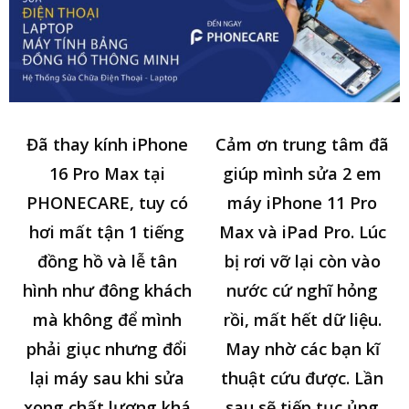
Đã thay kính iPhone
Cảm ơn trung tâm đã
16 Pro Max tại
giúp mình sửa 2 em
PHONECARE, tuy có
máy iPhone 11 Pro
hơi mất tận 1 tiếng
Max và iPad Pro. Lúc
đồng hồ và lễ tân
bị rơi vỡ lại còn vào
hình như đông khách
nước cứ nghĩ hỏng
mà không để mình
rồi, mất hết dữ liệu.
phải giục nhưng đổi
May nhờ các bạn kĩ
lại máy sau khi sửa
thuật cứu được. Lần
xong chất lượng khá
sau sẽ tiếp tục ủng