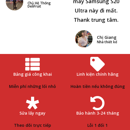
máy Samsung S20
Chủ Hệ Thống
DeliFruit
Ultra này đi mất.
Thank trung tâm.
Chị Giang
Nhà thiết kế
Bảng giá công khai
Linh kiện chính hãng
Miễn phí những lối nhỏ
Hoàn tiền nếu không đúng
Sửa lấy ngay
Bảo hành 3-24 tháng
Theo dõi trực tiếp
Lỗi 1 đổi 1