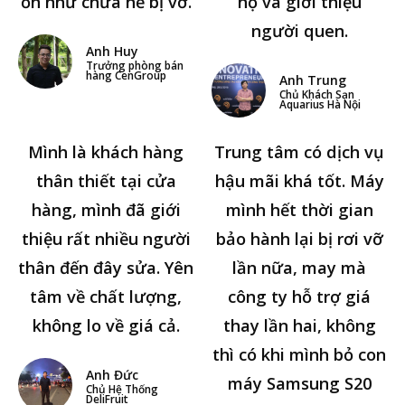
ổn như chưa hề bị vỡ.
hộ và giới thiệu
người quen.
Anh Huy
Trưởng phòng bán
hàng CenGroup
Anh Trung
Chủ Khách Sạn
Aquarius Hà Nội
Mình là khách hàng
Trung tâm có dịch vụ
thân thiết tại cửa
hậu mãi khá tốt. Máy
hàng, mình đã giới
mình hết thời gian
thiệu rất nhiều người
bảo hành lại bị rơi vỡ
thân đến đây sửa. Yên
lần nữa, may mà
tâm về chất lượng,
công ty hỗ trợ giá
không lo về giá cả.
thay lần hai, không
thì có khi mình bỏ con
Anh Đức
máy Samsung S20
Chủ Hệ Thống
DeliFruit