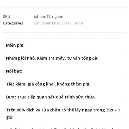
SKU
iphone15_nguon
Categories
Sản phẩm khác
,
Sửa iPhone
Miễn phí
:
Những lỗi nhỏ. Kiểm tra máy, tư vấn tổng đài.
Nổi bật
:
Tiết kiệm
, giá công khai, không thêm phí.
Được
trực tiếp quan sát
quá trình sửa chữa.
Trên 90% dịch vụ sửa chữa có thể
lấy ngay trong 30p – 1
giờ
.