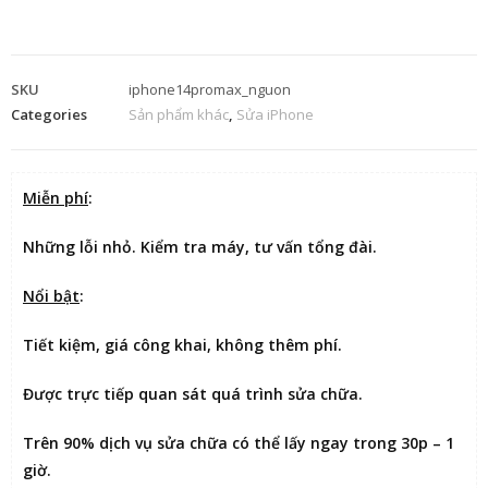
SKU
iphone14promax_nguon
Categories
Sản phẩm khác
,
Sửa iPhone
Miễn phí
:
Những lỗi nhỏ. Kiểm tra máy, tư vấn tổng đài.
Nổi bật
:
Tiết kiệm
, giá công khai, không thêm phí.
Được
trực tiếp quan sát
quá trình sửa chữa.
Trên 90% dịch vụ sửa chữa có thể
lấy ngay trong 30p – 1
giờ
.