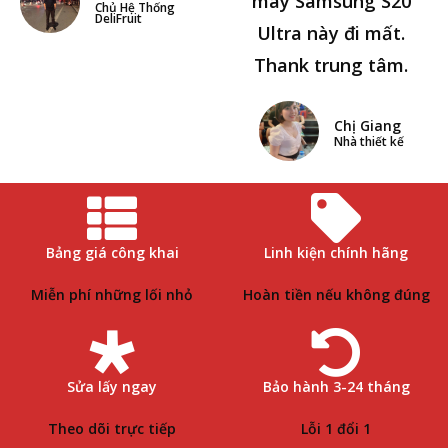
máy Samsung S20
Chủ Hệ Thống
DeliFruit
Ultra này đi mất.
Thank trung tâm.
Chị Giang
Nhà thiết kế
Bảng giá công khai
Linh kiện chính hãng
Miễn phí những lối nhỏ
Hoàn tiền nếu không đúng
Sửa lấy ngay
Bảo hành 3-24 tháng
Theo dõi trực tiếp
Lỗi 1 đổi 1