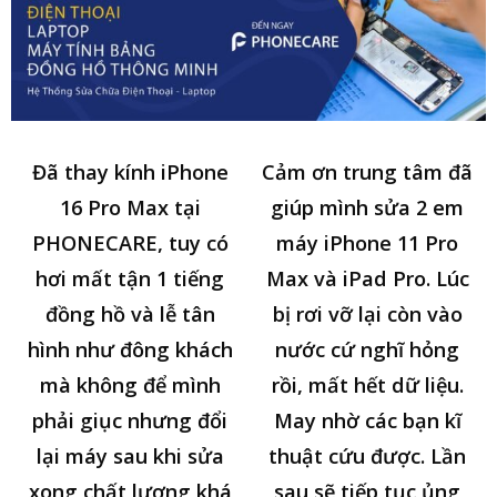
Đã thay kính iPhone
Cảm ơn trung tâm đã
16 Pro Max tại
giúp mình sửa 2 em
PHONECARE, tuy có
máy iPhone 11 Pro
hơi mất tận 1 tiếng
Max và iPad Pro. Lúc
đồng hồ và lễ tân
bị rơi vỡ lại còn vào
hình như đông khách
nước cứ nghĩ hỏng
mà không để mình
rồi, mất hết dữ liệu.
phải giục nhưng đổi
May nhờ các bạn kĩ
lại máy sau khi sửa
thuật cứu được. Lần
xong chất lượng khá
sau sẽ tiếp tục ủng