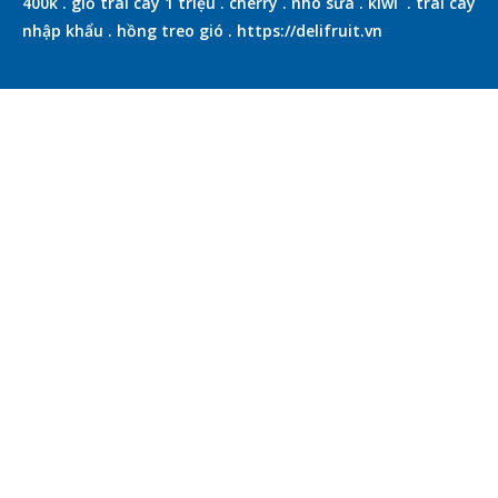
400k
.
giỏ trái cây 1 triệu
.
cherry
.
nho sữa
.
kiwi
.
trái cây
nhập khẩu
.
hồng treo gió
.
https://delifruit.vn