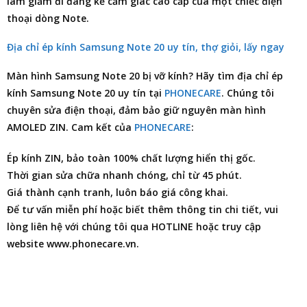
làm giảm đi đáng kể cảm giác cao cấp của một chiếc điện
thoại dòng Note.
Địa chỉ ép kính Samsung Note 20 uy tín, thợ giỏi, lấy ngay
Màn hình
Samsung Note 20
bị vỡ kính? Hãy tìm
địa chỉ ép
kính Samsung Note 20
uy tín tại
PHONECARE
. Chúng tôi
chuyên
sửa điện thoại
, đảm bảo giữ nguyên màn hình
AMOLED ZIN. Cam kết của
PHONECARE
:
Ép kính ZIN, bảo toàn 100% chất lượng hiển thị gốc.
Thời gian sửa chữa nhanh chóng, chỉ từ 45 phút.
Giá thành cạnh tranh, luôn báo giá công khai.
Để tư vấn miễn phí hoặc biết thêm thông tin chi tiết, vui
lòng liên hệ với chúng tôi qua HOTLINE hoặc truy cập
website www.phonecare.vn.