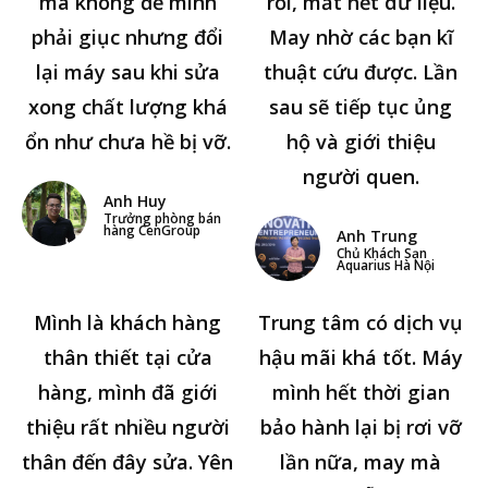
mà không để mình
rồi, mất hết dữ liệu.
phải giục nhưng đổi
May nhờ các bạn kĩ
lại máy sau khi sửa
thuật cứu được. Lần
xong chất lượng khá
sau sẽ tiếp tục ủng
ổn như chưa hề bị vỡ.
hộ và giới thiệu
người quen.
Anh Huy
Trưởng phòng bán
hàng CenGroup
Anh Trung
Chủ Khách Sạn
Aquarius Hà Nội
Mình là khách hàng
Trung tâm có dịch vụ
thân thiết tại cửa
hậu mãi khá tốt. Máy
hàng, mình đã giới
mình hết thời gian
thiệu rất nhiều người
bảo hành lại bị rơi vỡ
thân đến đây sửa. Yên
lần nữa, may mà