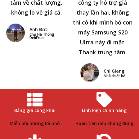
tâm về chất lượng,
công ty hỗ trợ giá
không lo về giá cả.
thay lần hai, không
thì có khi mình bỏ con
Anh Đức
máy Samsung S20
Chủ Hệ Thống
DeliFruit
Ultra này đi mất.
Thank trung tâm.
Chị Giang
Nhà thiết kế
Bảng giá công khai
Linh kiện chính hãng
Miễn phí những lối nhỏ
Hoàn tiền nếu không đúng