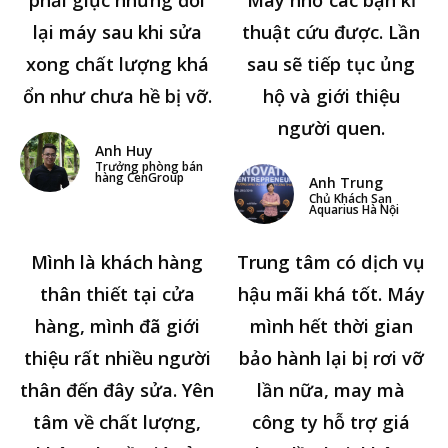
phải giục nhưng đổi
May nhờ các bạn kĩ
lại máy sau khi sửa
thuật cứu được. Lần
xong chất lượng khá
sau sẽ tiếp tục ủng
ổn như chưa hề bị vỡ.
hộ và giới thiệu
người quen.
Anh Huy
Trưởng phòng bán
hàng CenGroup
Anh Trung
Chủ Khách Sạn
Aquarius Hà Nội
Mình là khách hàng
Trung tâm có dịch vụ
thân thiết tại cửa
hậu mãi khá tốt. Máy
hàng, mình đã giới
mình hết thời gian
thiệu rất nhiều người
bảo hành lại bị rơi vỡ
thân đến đây sửa. Yên
lần nữa, may mà
tâm về chất lượng,
công ty hỗ trợ giá