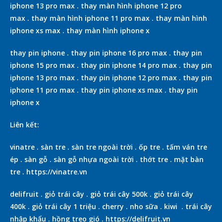
iphone 13 pro max
.
thay màn hình iphone 12 pro
max
.
thay màn hình iphone 11 pro max
.
thay màn hình
iphone xs max
.
thay màn hình iphone x
thay pin iphone
.
thay pin iphone 16 pro max
.
thay pin
iphone 15 pro max
.
thay pin iphone 14 pro max
.
thay pin
iphone 13 pro max
.
thay pin iphone 12 pro max
.
thay pin
iphone 11 pro max
.
thay pin iphone xs max
.
thay pin
iphone x
Liên kết:
vinatre
.
sàn tre
.
sàn tre ngoài trời
.
ốp tre
.
tấm ván tre
ép
.
sàn gỗ
.
sàn gỗ nhựa ngoài trời
.
thớt tre
.
mặt bàn
tre
.
https://vinatre.vn
delifruit
.
giỏ trái cây
.
giỏ trái cây 500k
.
giỏ trái cây
400k
.
giỏ trái cây 1 triệu
.
cherry
.
nho sữa
.
kiwi
.
trái cây
nhập khẩu
.
hồng treo gió
.
https://delifruit.vn