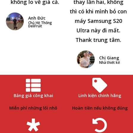
không lo về giá cả.
thay lần hai, không
thì có khi mình bỏ con
Anh Đức
máy Samsung S20
Chủ Hệ Thống
DeliFruit
Ultra này đi mất.
Thank trung tâm.
Chị Giang
Nhà thiết kế
Bảng giá công khai
Linh kiện chính hãng
Miễn phí những lối nhỏ
Hoàn tiền nếu không đúng