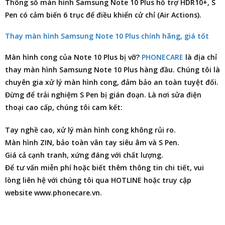
Thông số màn hình Samsung Note 10 Plus hỗ trợ HDR10+, S
Pen có cảm biến 6 trục để điều khiển cử chỉ (Air Actions).
Thay màn hình Samsung Note 10 Plus chính hãng, giá tốt
Màn hình cong của Note 10 Plus bị vỡ?
PHONECARE
là
địa chỉ
thay màn hình Samsung Note 10 Plus
hàng đầu. Chúng tôi là
chuyên gia xử lý màn hình cong, đảm bảo an toàn tuyệt đối.
Đừng để trải nghiệm S Pen bị gián đoạn. Là nơi
sửa điện
thoại
cao cấp, chúng tôi cam kết:
Tay nghề cao, xử lý màn hình cong không rủi ro.
Màn hình ZIN, bảo toàn vân tay siêu âm và S Pen.
Giá cả cạnh tranh, xứng đáng với chất lượng.
Để tư vấn miễn phí hoặc biết thêm thông tin chi tiết, vui
lòng liên hệ với chúng tôi qua HOTLINE hoặc truy cập
website www.phonecare.vn.