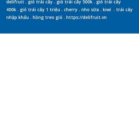
delifruit
.
giỏ trái cây
.
giỏ trái cây 500k
.
giỏ trái cây
400k
.
giỏ trái cây 1 triệu
.
cherry
.
nho sữa
.
kiwi
.
trái cây
nhập khẩu
.
hồng treo gió
.
https://delifruit.vn