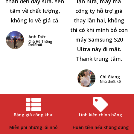
thân đến đây sửa. Yên
lần nữa, may mà
tâm về chất lượng,
công ty hỗ trợ giá
không lo về giá cả.
thay lần hai, không
thì có khi mình bỏ con
Anh Đức
máy Samsung S20
Chủ Hệ Thống
DeliFruit
Ultra này đi mất.
Thank trung tâm.
Chị Giang
Nhà thiết kế
Bảng giá công khai
Linh kiện chính hãng
Miễn phí những lối nhỏ
Hoàn tiền nếu không đúng