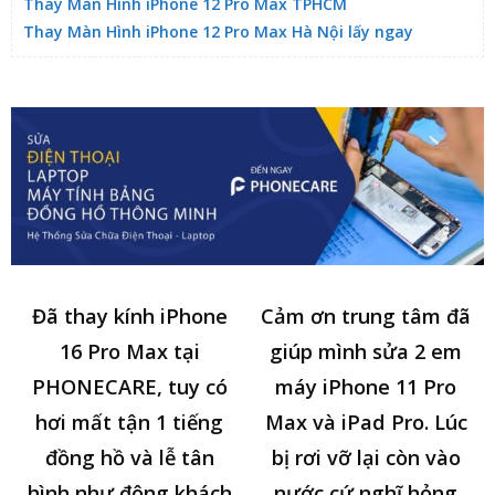
Thay Màn Hình iPhone 12 Pro Max TPHCM
Thay Màn Hình iPhone 12 Pro Max Hà Nội lấy ngay
Đã thay kính iPhone
Cảm ơn trung tâm đã
16 Pro Max tại
giúp mình sửa 2 em
PHONECARE, tuy có
máy iPhone 11 Pro
hơi mất tận 1 tiếng
Max và iPad Pro. Lúc
đồng hồ và lễ tân
bị rơi vỡ lại còn vào
hình như đông khách
nước cứ nghĩ hỏng