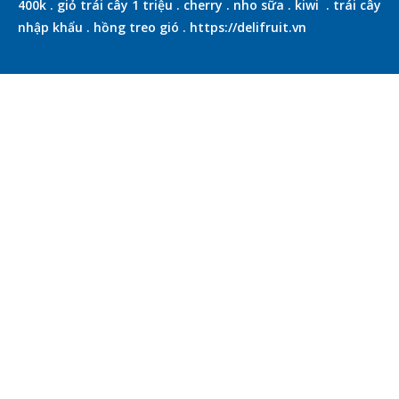
400k
.
giỏ trái cây 1 triệu
.
cherry
.
nho sữa
.
kiwi
.
trái cây
nhập khẩu
.
hồng treo gió
.
https://delifruit.vn