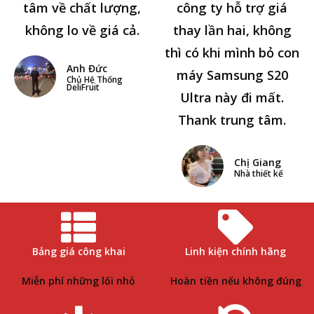
tâm về chất lượng,
công ty hỗ trợ giá
không lo về giá cả.
thay lần hai, không
thì có khi mình bỏ con
Anh Đức
máy Samsung S20
Chủ Hệ Thống
DeliFruit
Ultra này đi mất.
Thank trung tâm.
Chị Giang
Nhà thiết kế
Bảng giá công khai
Linh kiện chính hãng
Miễn phí những lối nhỏ
Hoàn tiền nếu không đúng