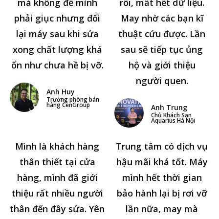
mà không để mình
rồi, mất hết dữ liệu.
phải giục nhưng đổi
May nhờ các bạn kĩ
lại máy sau khi sửa
thuật cứu được. Lần
xong chất lượng khá
sau sẽ tiếp tục ủng
ổn như chưa hề bị vỡ.
hộ và giới thiệu
người quen.
Anh Huy
Trưởng phòng bán
hàng CenGroup
Anh Trung
Chủ Khách Sạn
Aquarius Hà Nội
Mình là khách hàng
Trung tâm có dịch vụ
thân thiết tại cửa
hậu mãi khá tốt. Máy
hàng, mình đã giới
mình hết thời gian
thiệu rất nhiều người
bảo hành lại bị rơi vỡ
thân đến đây sửa. Yên
lần nữa, may mà