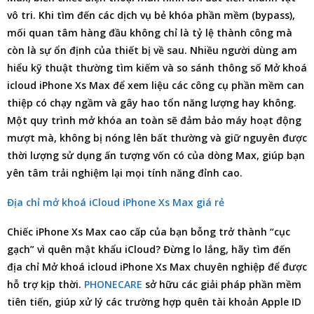
vô tri. Khi tìm đến các dịch vụ bẻ khóa phần mềm (bypass),
mối quan tâm hàng đầu không chỉ là tỷ lệ thành công mà
còn là sự ổn định của thiết bị về sau. Nhiều người dùng am
hiểu kỹ thuật thường tìm kiếm và so sánh thông số Mở khoá
icloud iPhone Xs Max để xem liệu các công cụ phần mềm can
thiệp có chạy ngầm và gây hao tổn năng lượng hay không.
Một quy trình mở khóa an toàn sẽ đảm bảo máy hoạt động
mượt mà, không bị nóng lên bất thường và giữ nguyên được
thời lượng sử dụng ấn tượng vốn có của dòng Max, giúp bạn
yên tâm trải nghiệm lại mọi tính năng đỉnh cao.
Địa chỉ mở khoá iCloud iPhone Xs Max giá rẻ
Chiếc iPhone Xs Max cao cấp của bạn bỗng trở thành “cục
gạch” vì quên mật khẩu iCloud? Đừng lo lắng, hãy tìm đến
địa chỉ Mở khoá icloud iPhone Xs Max
chuyên nghiệp để được
hỗ trợ kịp thời.
PHONECARE
sở hữu các giải pháp phần mềm
tiên tiến, giúp xử lý các trường hợp quên tài khoản Apple ID