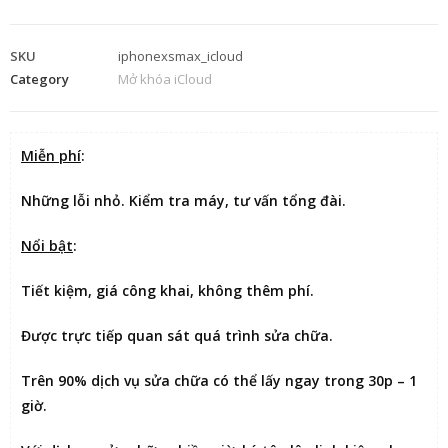
SKU
iphonexsmax_icloud
Category
Mở khóa iCloud
Miễn phí
:
Những lỗi nhỏ. Kiểm tra máy, tư vấn tổng đài.
Nổi bật
:
Tiết kiệm
, giá công khai, không thêm phí.
Được
trực tiếp quan sát
quá trình sửa chữa.
Trên 90% dịch vụ sửa chữa có thể
lấy ngay trong 30p – 1
giờ
.