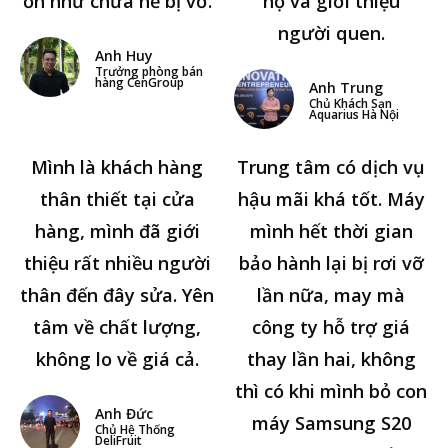
ổn như chưa hề bị vỡ.
hộ và giới thiệu
người quen.
Anh Huy
Trưởng phòng bán
hàng CenGroup
Anh Trung
Chủ Khách Sạn
Aquarius Hà Nội
Mình là khách hàng
Trung tâm có dịch vụ
thân thiết tại cửa
hậu mãi khá tốt. Máy
hàng, mình đã giới
mình hết thời gian
thiệu rất nhiều người
bảo hành lại bị rơi vỡ
thân đến đây sửa. Yên
lần nữa, may mà
tâm về chất lượng,
công ty hỗ trợ giá
không lo về giá cả.
thay lần hai, không
thì có khi mình bỏ con
Anh Đức
máy Samsung S20
Chủ Hệ Thống
DeliFruit