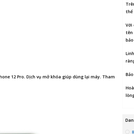
Trê
thể
Với
tên 
bảo
Lin
ràn
Bảo
hone 12 Pro
. Dịch vụ mở khóa giúp dùng lại máy. Tham
Hoà
lòn
Dan