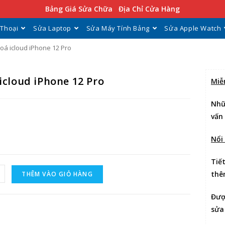
Bảng Giá Sửa Chữa
Địa Chỉ Cửa Hàng
 Thoại
Sửa Laptop
Sửa Máy Tính Bảng
Sửa Apple Watch
oá icloud iPhone 12 Pro
icloud iPhone 12 Pro
Miễ
Nhữ
vấn
Nổi
Tiế
thê
THÊM VÀO GIỎ HÀNG
Đư
sửa