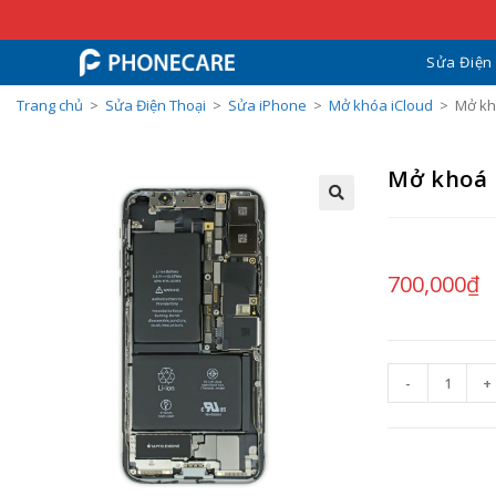
Sửa Điện
Trang chủ
>
Sửa Điện Thoại
>
Sửa iPhone
>
Mở khóa iCloud
>
Mở kh
Mở khoá 
700,000
₫
-
+