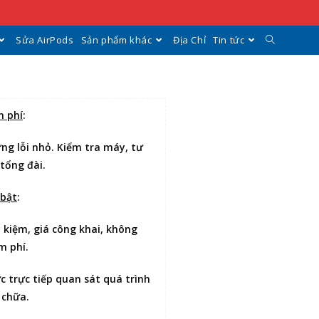
Sửa AirPods
Sản phẩm khác
Địa Chỉ
Tin tức
n phí
:
ng lỗi nhỏ. Kiểm tra máy, tư
 tổng đài.
 bật
:
t kiệm
, giá công khai, không
m phí.
ợc
trực tiếp quan sát
quá trình
 chữa.