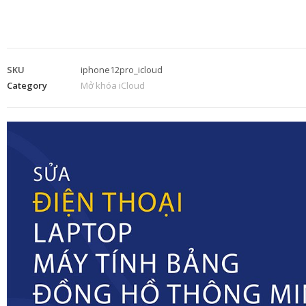
SKU
iphone12pro_icloud
Category
Mở khóa iCloud