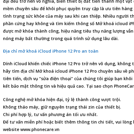
đại đều trở nên vô nghĩa, biến thiết bị đắt tiền thành một vật 
mềm chuyên sâu để khôi phục quyền truy cập là ưu tiên hàng 
tình trạng sức khỏe của máy sau khi can thiệp. Nhiều người 
phần cứng hay không và tìm kiếm thông số Mở khoá icloud iPh
được mở khóa thành công, hiệu năng tiêu thụ năng lượng vẫn
nóng máy bất thường trong quá trình sử dụng lâu dài.
Địa chỉ mở khoá iCloud iPhone 12 Pro an toàn
Dính iCloud khiến chiếc iPhone 12 Pro trở nên vô dụng, không
hãy tìm
địa chỉ Mở khoá icloud iPhone 12 Pro
chuyên sâu về p
tiên tiến, dịch vụ “sửa điện thoại” của chúng tôi giúp bạn kh
kết bảo mật thông tin và hiệu quả cao. Tại sao chọn PhoneCar
Công nghệ mở khóa hiện đại, tỷ lệ thành công vượt trội.
Không tháo máy, giữ nguyên trạng thái zin của thiết bị.
Chi phí hợp lý, tư vấn phương án tối ưu nhất.
Để tư vấn miễn phí hoặc biết thêm thông tin chi tiết, vui lòng
website www.phonecare.vn