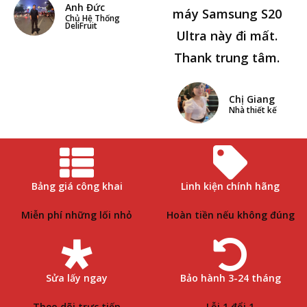
Anh Đức
máy Samsung S20
Chủ Hệ Thống
DeliFruit
Ultra này đi mất.
Thank trung tâm.
Chị Giang
Nhà thiết kế
Bảng giá công khai
Linh kiện chính hãng
Miễn phí những lối nhỏ
Hoàn tiền nếu không đúng
Sửa lấy ngay
Bảo hành 3-24 tháng
Theo dõi trực tiếp
Lỗi 1 đổi 1