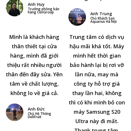
Anh Huy
Trưởng phòng bán
hàng CenGroup
Anh Trung
Chủ Khách Sạn
Aquarius Hà Nội
Mình là khách hàng
Trung tâm có dịch vụ
thân thiết tại cửa
hậu mãi khá tốt. Máy
hàng, mình đã giới
mình hết thời gian
thiệu rất nhiều người
bảo hành lại bị rơi vỡ
thân đến đây sửa. Yên
lần nữa, may mà
tâm về chất lượng,
công ty hỗ trợ giá
không lo về giá cả.
thay lần hai, không
thì có khi mình bỏ con
Anh Đức
máy Samsung S20
Chủ Hệ Thống
DeliFruit
Ultra này đi mất.
Thank trung tâm.