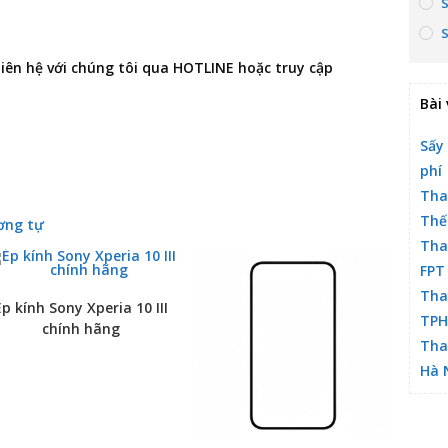
 liên hệ với chúng tôi qua HOTLINE hoặc truy cập
Bài 
Sấy
phí
Tha
Thế
ơng tự
Tha
FPT
Tha
Ép kính Sony Xperia 10 III
TP
chính hãng
Tha
Hà 