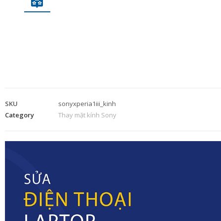
SKU
sonyxperia1iii_kinh
Category
Thay mặt kính Sony