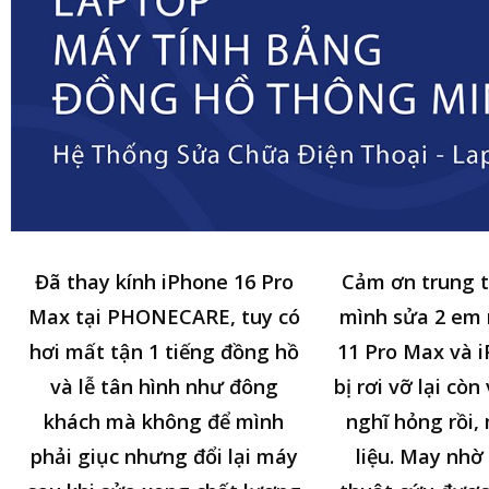
Đã thay kính iPhone 16 Pro
Cảm ơn trung 
Max tại PHONECARE, tuy có
mình sửa 2 em
hơi mất tận 1 tiếng đồng hồ
11 Pro Max và i
và lễ tân hình như đông
bị rơi vỡ lại cò
khách mà không để mình
nghĩ hỏng rồi,
phải giục nhưng đổi lại máy
liệu. May nhờ 