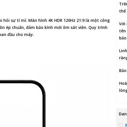
Trê
thể
òi hỏi sự tỉ mỉ. Màn hình 4K HDR 120Hz 21:9 là một công
Với
ôn ép chuẩn, đảm bảo kính mới ôm sát viền. Quy trình
tên 
 ban đầu cho máy.
bảo
Lin
ràn
Bảo
Hoà
lòn
Dan