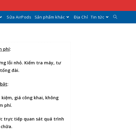
Sửa AirPods
Sản phẩm khác
Địa Chỉ
Tin tức
n phí
:
ng lỗi nhỏ. Kiểm tra máy, tư
 tổng đài.
 bật
:
t kiệm
, giá công khai, không
m phí.
ợc
trực tiếp quan sát
quá trình
 chữa.