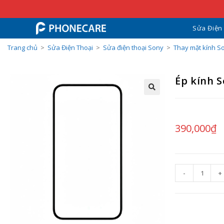
Sửa Điện
Trang chủ
>
Sửa Điện Thoại
>
Sửa điện thoại Sony
>
Thay mặt kính S
Ép kính S
390,000
₫
-
+