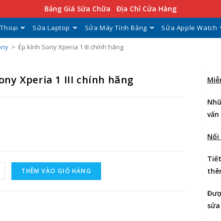
Bảng Giá Sửa Chữa
Địa Chỉ Cửa Hàng
 Thoại
Sửa Laptop
Sửa Máy Tính Bảng
Sửa Apple Watch
ony
>
Ép kính Sony Xperia 1 III chính hãng
ony Xperia 1 III chính hãng
Miễ
Nhữ
vấn
Nổi
Tiế
thê
THÊM VÀO GIỎ HÀNG
Đư
sửa