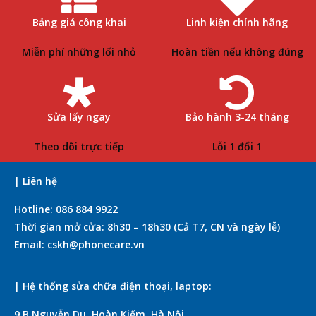
Bảng giá công khai
Linh kiện chính hãng
Miễn phí những lối nhỏ
Hoàn tiền nếu không đúng
Sửa lấy ngay
Bảo hành 3-24 tháng
Theo dõi trực tiếp
Lỗi 1 đổi 1
| Liên hệ
Hotline: 086 884 9922
Thời gian mở cửa: 8h30 – 18h30 (Cả T7, CN và ngày lễ)
Email: cskh@phonecare.vn
| Hệ thống sửa chữa điện thoại, laptop:
9.B Nguyễn Du, Hoàn Kiếm, Hà Nội