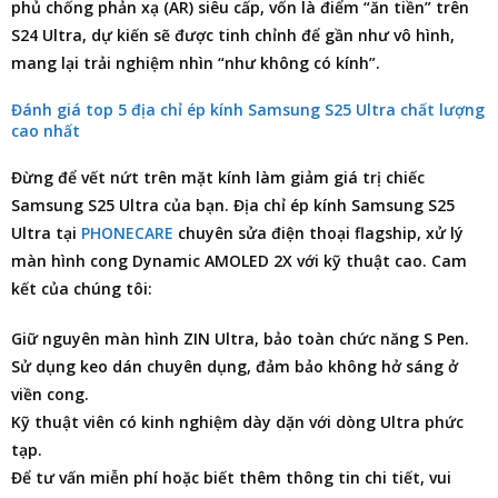
phủ chống phản xạ (AR) siêu cấp, vốn là điểm “ăn tiền” trên
S24 Ultra, dự kiến sẽ được tinh chỉnh để gần như vô hình,
mang lại trải nghiệm nhìn “như không có kính”.
Đánh giá top 5 địa chỉ ép kính Samsung S25 Ultra chất lượng
cao nhất
Đừng để vết nứt trên mặt kính làm giảm giá trị chiếc
Samsung S25 Ultra
của bạn.
Địa chỉ ép kính Samsung S25
Ultra
tại
PHONECARE
chuyên
sửa điện thoại
flagship, xử lý
màn hình cong Dynamic AMOLED 2X với kỹ thuật cao. Cam
kết của chúng tôi:
Giữ nguyên màn hình ZIN Ultra, bảo toàn chức năng S Pen.
Sử dụng keo dán chuyên dụng, đảm bảo không hở sáng ở
viền cong.
Kỹ thuật viên có kinh nghiệm dày dặn với dòng Ultra phức
tạp.
Để tư vấn miễn phí hoặc biết thêm thông tin chi tiết, vui