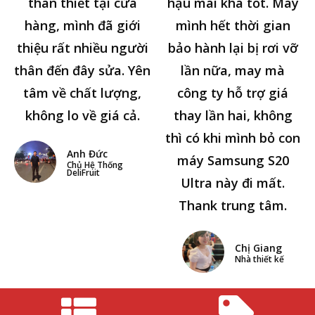
thân thiết tại cửa
hậu mãi khá tốt. Máy
hàng, mình đã giới
mình hết thời gian
thiệu rất nhiều người
bảo hành lại bị rơi vỡ
thân đến đây sửa. Yên
lần nữa, may mà
tâm về chất lượng,
công ty hỗ trợ giá
không lo về giá cả.
thay lần hai, không
thì có khi mình bỏ con
Anh Đức
máy Samsung S20
Chủ Hệ Thống
DeliFruit
Ultra này đi mất.
Thank trung tâm.
Chị Giang
Nhà thiết kế