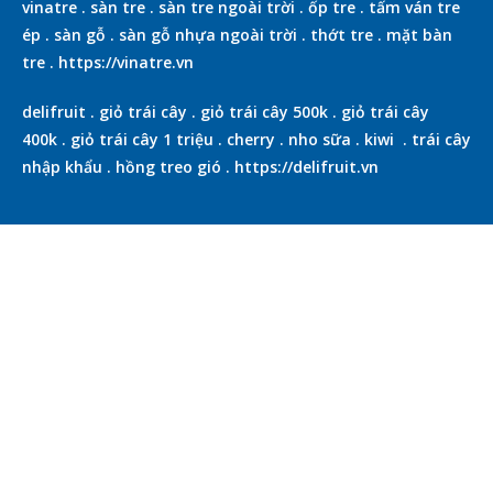
vinatre
.
sàn tre
.
sàn tre ngoài trời
.
ốp tre
.
tấm ván tre
ép
.
sàn gỗ
.
sàn gỗ nhựa ngoài trời
.
thớt tre
.
mặt bàn
tre
.
https://vinatre.vn
delifruit
.
giỏ trái cây
.
giỏ trái cây 500k
.
giỏ trái cây
400k
.
giỏ trái cây 1 triệu
.
cherry
.
nho sữa
.
kiwi
.
trái cây
nhập khẩu
.
hồng treo gió
.
https://delifruit.vn