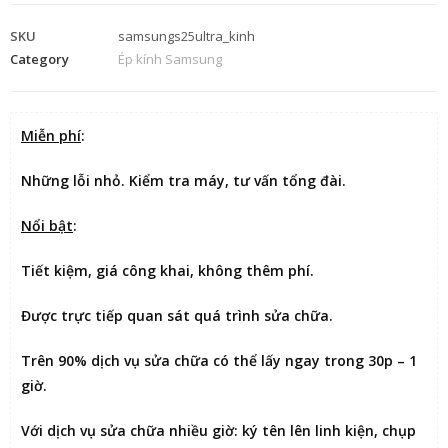
SKU
samsungs25ultra_kinh
Category
Ép kính Samsung
Miễn phí
:
Những lỗi nhỏ. Kiểm tra máy, tư vấn tổng đài.
Nổi bật
:
Tiết kiệm
, giá công khai, không thêm phí.
Được
trực tiếp quan sát
quá trình sửa chữa.
Trên 90% dịch vụ sửa chữa có thể
lấy ngay trong 30p – 1
giờ
.
Với dịch vụ sửa chữa nhiều giờ:
ký tên lên linh kiện
, chụp