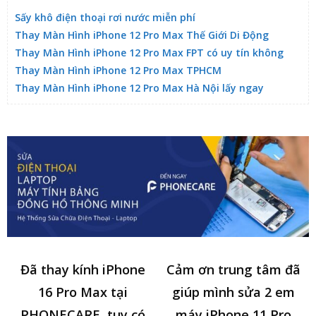
Sấy khô điện thoại rơi nước miễn phí
Thay Màn Hình iPhone 12 Pro Max Thế Giới Di Động
Thay Màn Hình iPhone 12 Pro Max FPT có uy tín không
Thay Màn Hình iPhone 12 Pro Max TPHCM
Thay Màn Hình iPhone 12 Pro Max Hà Nội lấy ngay
Đã thay kính iPhone
Cảm ơn trung tâm đã
16 Pro Max tại
giúp mình sửa 2 em
PHONECARE, tuy có
máy iPhone 11 Pro