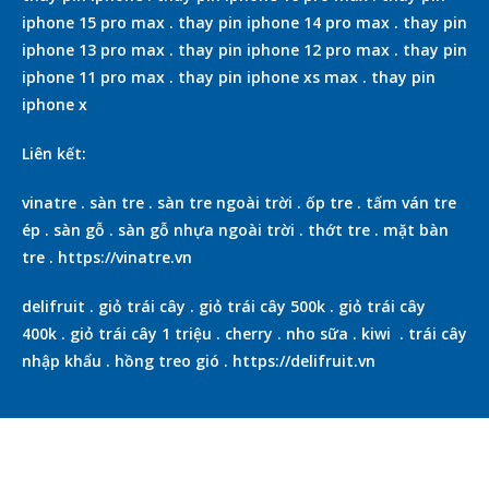
iphone 15 pro max
.
thay pin iphone 14 pro max
.
thay pin
iphone 13 pro max
.
thay pin iphone 12 pro max
.
thay pin
iphone 11 pro max
.
thay pin iphone xs max
.
thay pin
iphone x
Liên kết:
vinatre
.
sàn tre
.
sàn tre ngoài trời
.
ốp tre
.
tấm ván tre
ép
.
sàn gỗ
.
sàn gỗ nhựa ngoài trời
.
thớt tre
.
mặt bàn
tre
.
https://vinatre.vn
delifruit
.
giỏ trái cây
.
giỏ trái cây 500k
.
giỏ trái cây
400k
.
giỏ trái cây 1 triệu
.
cherry
.
nho sữa
.
kiwi
.
trái cây
nhập khẩu
.
hồng treo gió
.
https://delifruit.vn