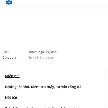
SKU
samsunga51s_kinh
Category
Ép kính Samsung
Miễn phí
:
Những lỗi nhỏ. Kiểm tra máy, tư vấn tổng đài.
Nổi bật
: