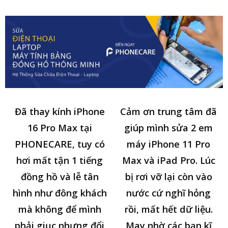
Đã thay kính iPhone
Cảm ơn trung tâm đã
16 Pro Max tại
giúp mình sửa 2 em
PHONECARE, tuy có
máy iPhone 11 Pro
hơi mất tận 1 tiếng
Max và iPad Pro. Lúc
đồng hồ và lễ tân
bị rơi vỡ lại còn vào
hình như đông khách
nước cứ nghĩ hỏng
mà không để mình
rồi, mất hết dữ liệu.
phải giục nhưng đổi
May nhờ các bạn kĩ