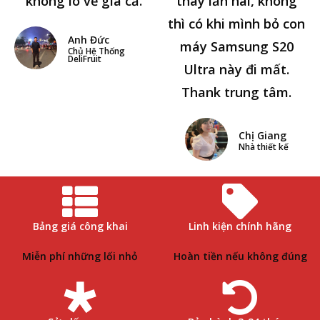
không lo về giá cả.
thay lần hai, không
thì có khi mình bỏ con
Anh Đức
máy Samsung S20
Chủ Hệ Thống
DeliFruit
Ultra này đi mất.
Thank trung tâm.
Chị Giang
Nhà thiết kế
Bảng giá công khai
Linh kiện chính hãng
Miễn phí những lối nhỏ
Hoàn tiền nếu không đúng