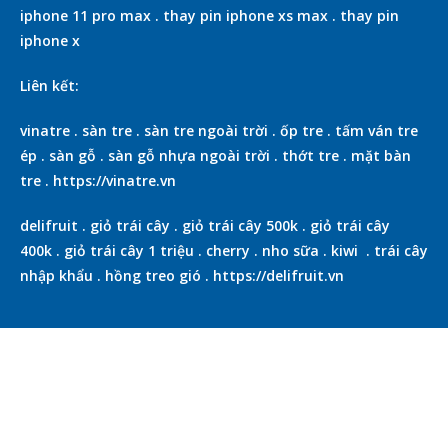
iphone 11 pro max
.
thay pin iphone xs max
.
thay pin
iphone x
Liên kết:
vinatre
.
sàn tre
.
sàn tre ngoài trời
.
ốp tre
.
tấm ván tre
ép
.
sàn gỗ
.
sàn gỗ nhựa ngoài trời
.
thớt tre
.
mặt bàn
tre
.
https://vinatre.vn
delifruit
.
giỏ trái cây
.
giỏ trái cây 500k
.
giỏ trái cây
400k
.
giỏ trái cây 1 triệu
.
cherry
.
nho sữa
.
kiwi
.
trái cây
nhập khẩu
.
hồng treo gió
.
https://delifruit.vn