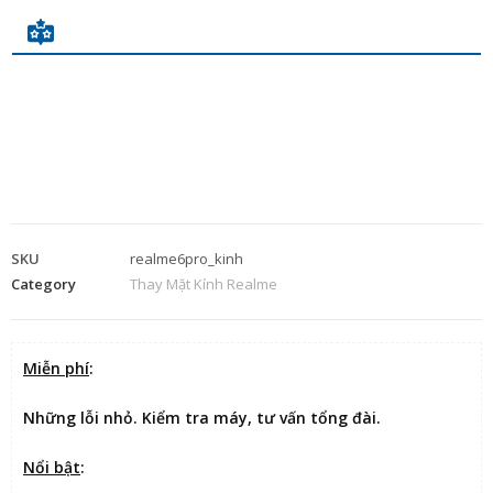
SKU
realme6pro_kinh
Category
Thay Mặt Kính Realme
Miễn phí
:
Những lỗi nhỏ. Kiểm tra máy, tư vấn tổng đài.
Nổi bật
: