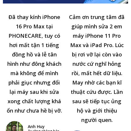
Đã thay kính iPhone
Cảm ơn trung tâm đã
16 Pro Max tại
giúp mình sửa 2 em
PHONECARE, tuy có
máy iPhone 11 Pro
hơi mất tận 1 tiếng
Max và iPad Pro. Lúc
đồng hồ và lễ tân
bị rơi vỡ lại còn vào
hình như đông khách
nước cứ nghĩ hỏng
mà không để mình
rồi, mất hết dữ liệu.
phải giục nhưng đổi
May nhờ các bạn kĩ
lại máy sau khi sửa
thuật cứu được. Lần
xong chất lượng khá
sau sẽ tiếp tục ủng
ổn như chưa hề bị vỡ.
hộ và giới thiệu
người quen.
Anh Huy
Trưởng phòng bán