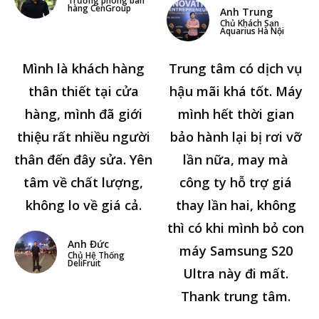
hàng CenGroup
Anh Trung
Chủ Khách Sạn
Aquarius Hà Nội
Mình là khách hàng
Trung tâm có dịch vụ
thân thiết tại cửa
hậu mãi khá tốt. Máy
hàng, mình đã giới
mình hết thời gian
thiệu rất nhiều người
bảo hành lại bị rơi vỡ
thân đến đây sửa. Yên
lần nữa, may mà
tâm về chất lượng,
công ty hỗ trợ giá
không lo về giá cả.
thay lần hai, không
thì có khi mình bỏ con
Anh Đức
máy Samsung S20
Chủ Hệ Thống
DeliFruit
Ultra này đi mất.
Thank trung tâm.