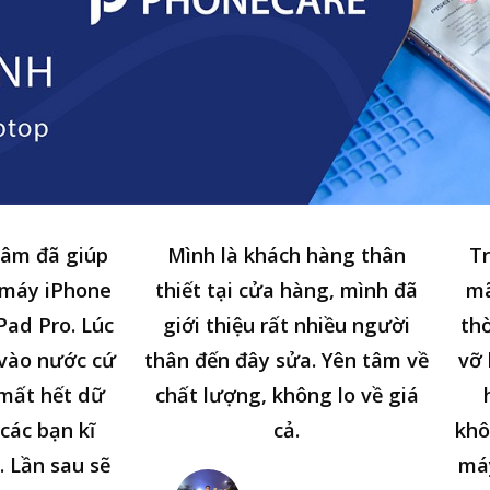
tâm đã giúp
Mình là khách hàng thân
Tr
 máy iPhone
thiết tại cửa hàng, mình đã
mã
Pad Pro. Lúc
giới thiệu rất nhiều người
thờ
n vào nước cứ
thân đến đây sửa. Yên tâm về
vỡ 
 mất hết dữ
chất lượng, không lo về giá
các bạn kĩ
cả.
khô
. Lần sau sẽ
má