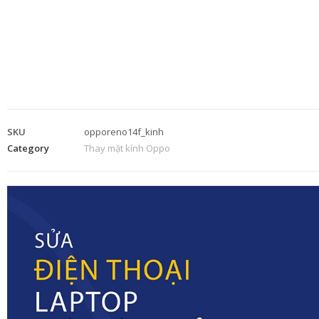
SKU
opporeno14f_kinh
Category
Thay mặt kính Oppo