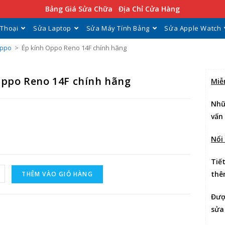
Bảng Giá Sửa Chữa
Địa Chỉ Cửa Hàng
 Thoại
Sửa Laptop
Sửa Máy Tính Bảng
Sửa Apple Watch
Oppo
>
Ép kính Oppo Reno 14F chính hãng
Oppo Reno 14F chính hãng
Miễ
Nhữ
vấn
Nổi
Tiế
thê
THÊM VÀO GIỎ HÀNG
Đư
sửa