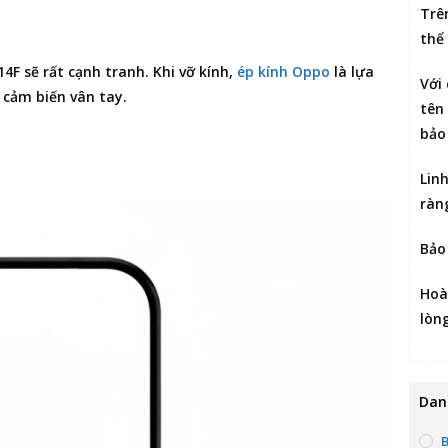
Trê
thể
14F
sẽ rất cạnh tranh. Khi vỡ kính,
ép kính Oppo
là lựa
Với
cảm biến vân tay.
tên 
bảo
Lin
ràn
Bảo
Hoà
lòn
Dan