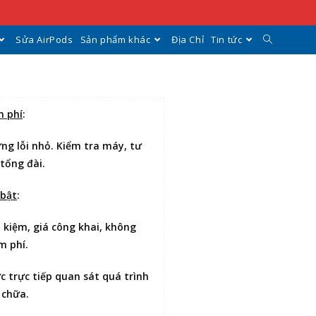
Sửa AirPods
Sản phẩm khác
Địa Chỉ
Tin tức
n phí
:
ng lỗi nhỏ. Kiểm tra máy, tư
 tổng đài.
 bật
:
t kiệm
, giá công khai, không
m phí.
ợc
trực tiếp quan sát
quá trình
 chữa.