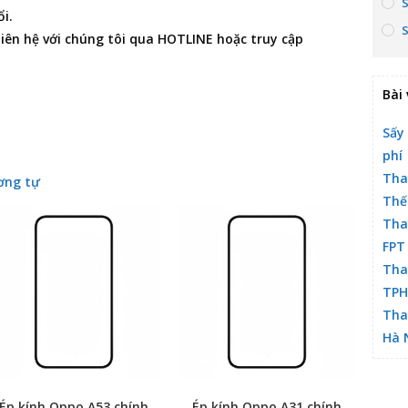
i.
 liên hệ với chúng tôi qua HOTLINE hoặc truy cập
Bài 
Sấy
phí
Tha
ơng tự
Thế
Tha
FPT
Tha
TP
Tha
Hà 
Ép kính Oppo A53 chính
Ép kính Oppo A31 chính