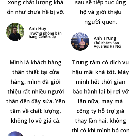
xong chất lượng khá
sau sẽ tiếp tục ủng
ổn như chưa hề bị vỡ.
hộ và giới thiệu
người quen.
Anh Huy
Trưởng phòng bán
hàng CenGroup
Anh Trung
Chủ Khách Sạn
Aquarius Hà Nội
Mình là khách hàng
Trung tâm có dịch vụ
thân thiết tại cửa
hậu mãi khá tốt. Máy
hàng, mình đã giới
mình hết thời gian
thiệu rất nhiều người
bảo hành lại bị rơi vỡ
thân đến đây sửa. Yên
lần nữa, may mà
tâm về chất lượng,
công ty hỗ trợ giá
không lo về giá cả.
thay lần hai, không
thì có khi mình bỏ con