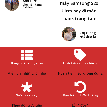
Anh Đức
máy Samsung S20
Chủ Hệ Thống
DeliFruit
Ultra này đi mất.
Thank trung tâm.
Chị Giang
Nhà thiết kế
Bảng giá công khai
Linh kiện chính hãng
Miễn phí những lối nhỏ
Hoàn tiền nếu không đúng
Sửa lấy ngay
Bảo hành 3-24 tháng
Theo dõi trực tiếp
Lỗi 1 đổi 1