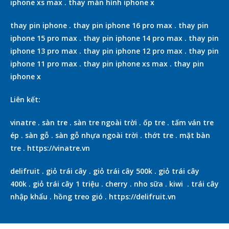
iphone xs max
.
thay màn hình iphone x
thay pin iphone
.
thay pin iphone 16 pro max
.
thay pin
iphone 15 pro max
.
thay pin iphone 14 pro max
.
thay pin
iphone 13 pro max
.
thay pin iphone 12 pro max
.
thay pin
iphone 11 pro max
.
thay pin iphone xs max
.
thay pin
iphone x
Liên kết:
vinatre
.
sàn tre
.
sàn tre ngoài trời
.
ốp tre
.
tấm ván tre
ép
.
sàn gỗ
.
sàn gỗ nhựa ngoài trời
.
thớt tre
.
mặt bàn
tre
.
https://vinatre.vn
delifruit
.
giỏ trái cây
.
giỏ trái cây 500k
.
giỏ trái cây
400k
.
giỏ trái cây 1 triệu
.
cherry
.
nho sữa
.
kiwi
.
trái cây
nhập khẩu
.
hồng treo gió
.
https://delifruit.vn