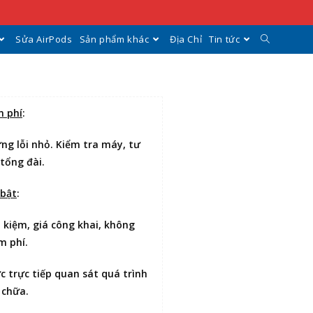
Sửa AirPods
Sản phẩm khác
Địa Chỉ
Tin tức
n phí
:
ng lỗi nhỏ. Kiểm tra máy, tư
 tổng đài.
 bật
:
t kiệm
, giá công khai, không
m phí.
ợc
trực tiếp quan sát
quá trình
 chữa.