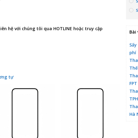
 liên hệ với chúng tôi qua HOTLINE hoặc truy cập
Bài 
Sấy
phí
Tha
Thế
Tha
ơng tự
FPT
Tha
TP
Tha
Hà 