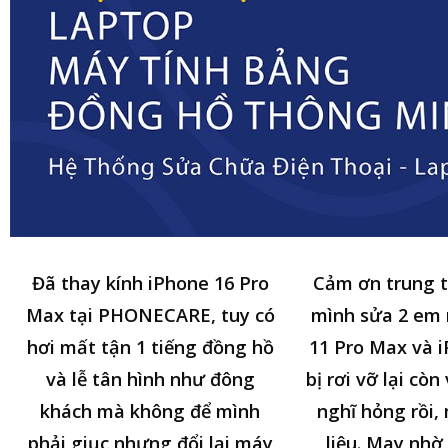
Đã thay kính iPhone 16 Pro
Cảm ơn trung 
Max tại PHONECARE, tuy có
mình sửa 2 em
hơi mất tận 1 tiếng đồng hồ
11 Pro Max và i
và lễ tân hình như đông
bị rơi vỡ lại cò
khách mà không để mình
nghĩ hỏng rồi,
phải giục nhưng đổi lại máy
liệu. May nhờ 