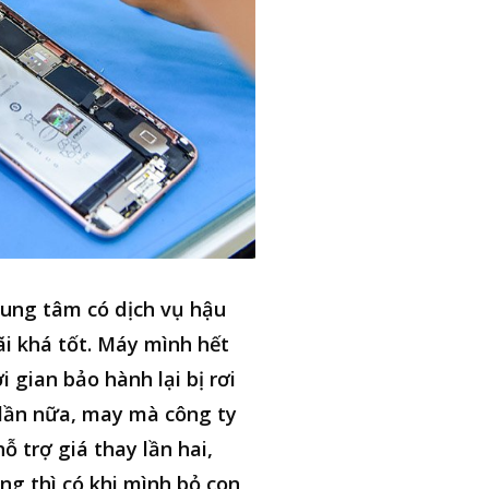
ung tâm có dịch vụ hậu
i khá tốt. Máy mình hết
i gian bảo hành lại bị rơi
lần nữa, may mà công ty
hỗ trợ giá thay lần hai,
ng thì có khi mình bỏ con