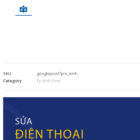
SKU
googlepixel7pro_kinh
Category
Ép kính Pixel