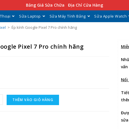
Bảng Giá Sửa Chữa
Địa Chỉ Cửa Hàng
 Thoại
Sửa Laptop
Sửa Máy Tính Bảng
Sửa Apple Watch
ixel
>
Ép kính Google Pixel 7 Pro chính hãng
oogle Pixel 7 Pro chính hãng
Miễ
Nhữ
vấn
Nổi
Tiế
thê
THÊM VÀO GIỎ HÀNG
Đư
sửa