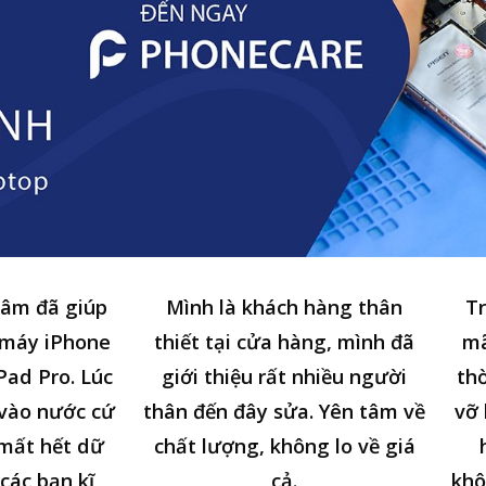
tâm đã giúp
Mình là khách hàng thân
Tr
 máy iPhone
thiết tại cửa hàng, mình đã
mã
Pad Pro. Lúc
giới thiệu rất nhiều người
thờ
n vào nước cứ
thân đến đây sửa. Yên tâm về
vỡ 
 mất hết dữ
chất lượng, không lo về giá
các bạn kĩ
cả.
khô