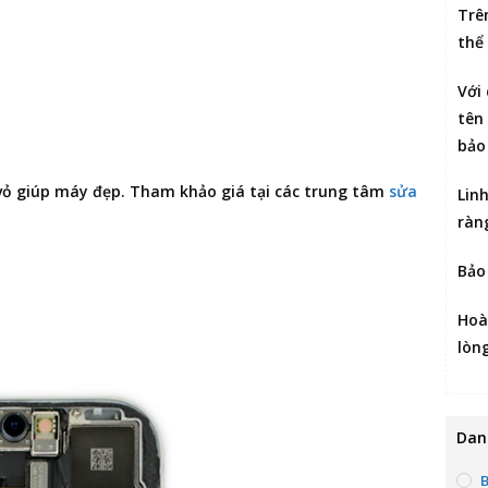
Trê
thể
Với
tên 
bảo
vỏ giúp máy đẹp. Tham khảo giá tại các trung tâm
sửa
Lin
ràn
Bảo
Hoà
lòn
Dan