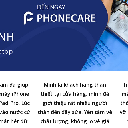
tâm đã giúp
Mình là khách hàng thân
Tr
 máy iPhone
thiết tại cửa hàng, mình đã
mã
Pad Pro. Lúc
giới thiệu rất nhiều người
thờ
n vào nước cứ
thân đến đây sửa. Yên tâm về
vỡ 
 mất hết dữ
chất lượng, không lo về giá