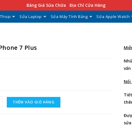
Bảng Giá Sửa Chữa
Địa Chỉ Cửa Hàng
 Thoại
Sửa Laptop
Sửa Máy Tính Bảng
Sửa Apple Watch
Phone 7 Plus
Miễ
Nhữ
vấn
Nổi
Tiế
thê
THÊM VÀO GIỎ HÀNG
Đư
sửa