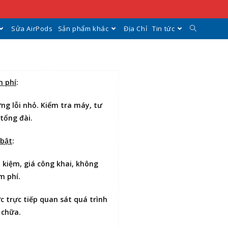
Sửa AirPods
Sản phẩm khác
Địa Chỉ
Tin tức
n phí
:
ng lỗi nhỏ. Kiểm tra máy, tư
 tổng đài.
 bật
:
t kiệm
, giá công khai, không
m phí.
ợc
trực tiếp quan sát
quá trình
 chữa.