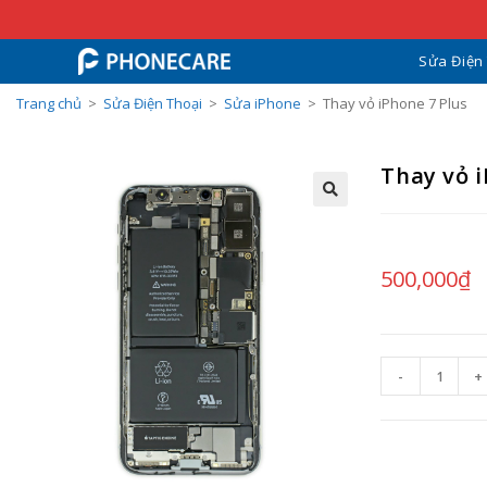
Sửa Điện
Trang chủ
>
Sửa Điện Thoại
>
Sửa iPhone
>
Thay vỏ iPhone 7 Plus
Thay vỏ i
500,000
₫
-
+