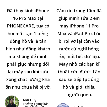
Đã thay kính iPhone
Cảm ơn trung tâm đã
16 Pro Max tại
giúp mình sửa 2 em
PHONECARE, tuy có
máy iPhone 11 Pro
hơi mất tận 1 tiếng
Max và iPad Pro. Lúc
đồng hồ và lễ tân
bị rơi vỡ lại còn vào
hình như đông khách
nước cứ nghĩ hỏng
mà không để mình
rồi, mất hết dữ liệu.
phải giục nhưng đổi
May nhờ các bạn kĩ
lại máy sau khi sửa
thuật cứu được. Lần
xong chất lượng khá
sau sẽ tiếp tục ủng
ổn như chưa hề bị vỡ.
hộ và giới thiệu
người quen.
Anh Huy
Trưởng phòng bán
hàng CenGroup