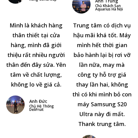
Anh Trung
Chủ Khách Sạn
Aquarius Hà Nội
Mình là khách hàng
Trung tâm có dịch vụ
thân thiết tại cửa
hậu mãi khá tốt. Máy
hàng, mình đã giới
mình hết thời gian
thiệu rất nhiều người
bảo hành lại bị rơi vỡ
thân đến đây sửa. Yên
lần nữa, may mà
tâm về chất lượng,
công ty hỗ trợ giá
không lo về giá cả.
thay lần hai, không
thì có khi mình bỏ con
Anh Đức
máy Samsung S20
Chủ Hệ Thống
DeliFruit
Ultra này đi mất.
Thank trung tâm.