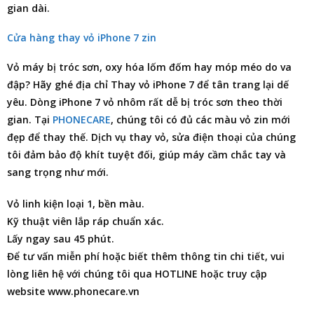
gian dài.
Cửa hàng thay vỏ iPhone 7 zin
Vỏ máy bị tróc sơn, oxy hóa lốm đốm hay móp méo do va
đập? Hãy ghé
địa chỉ Thay vỏ iPhone 7
để tân trang lại dế
yêu. Dòng iPhone 7 vỏ nhôm rất dễ bị tróc sơn theo thời
gian. Tại
PHONECARE
, chúng tôi có đủ các màu vỏ zin mới
đẹp để thay thế. Dịch vụ thay vỏ, sửa điện thoại của chúng
tôi đảm bảo độ khít tuyệt đối, giúp máy cầm chắc tay và
sang trọng như mới.
Vỏ linh kiện loại 1, bền màu.
Kỹ thuật viên lắp ráp chuẩn xác.
Lấy ngay sau 45 phút.
Để tư vấn miễn phí hoặc biết thêm thông tin chi tiết, vui
lòng liên hệ với chúng tôi qua HOTLINE hoặc truy cập
website www.phonecare.vn