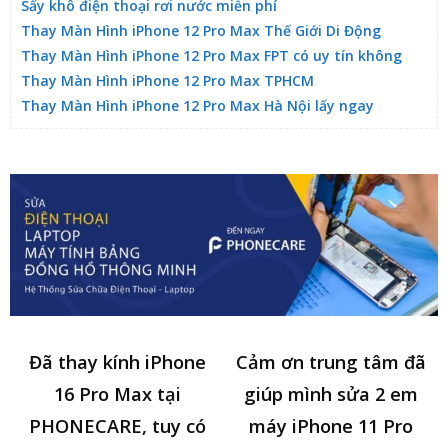
Sấy khô điện thoại rơi nước miễn phí
Thay Màn Hình iPhone 12 Pro Max Thế Giới Di Động
Thay Màn Hình iPhone 12 Pro Max FPT có uy tín không
Thay Màn Hình iPhone 12 Pro Max TPHCM
Thay Màn Hình iPhone 12 Pro Max Hà Nội lấy ngay
Đã thay kính iPhone
Cảm ơn trung tâm đã
16 Pro Max tại
giúp mình sửa 2 em
PHONECARE, tuy có
máy iPhone 11 Pro