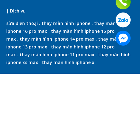
| Dịch vụ
sửa điện thoại
.
thay màn hình iphone
.
thay màn hình
iphone 16 pro max
.
thay màn hình iphone 15 pro
max
.
thay màn hình iphone 14 pro max
.
thay màn hình
iphone 13 pro max
.
thay màn hình iphone 12 pro
max
.
thay màn hình iphone 11 pro max
.
thay màn hình
iphone xs max
.
thay màn hình iphone x
thay pin iphone
.
thay pin iphone 16 pro max
.
thay pin
iphone 15 pro max
.
thay pin iphone 14 pro max
.
thay pin
iphone 13 pro max
.
thay pin iphone 12 pro max
.
thay pin
iphone 11 pro max
.
thay pin iphone xs max
.
thay pin
iphone x
Liên kết:
vinatre
.
sàn tre
.
sàn tre ngoài trời
.
ốp tre
.
tấm ván tre