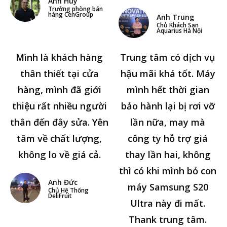
Anh Huy
Trưởng phòng bán
hàng CenGroup
Anh Trung
Chủ Khách Sạn
Aquarius Hà Nội
Mình là khách hàng
Trung tâm có dịch vụ
thân thiết tại cửa
hậu mãi khá tốt. Máy
hàng, mình đã giới
mình hết thời gian
thiệu rất nhiều người
bảo hành lại bị rơi vỡ
thân đến đây sửa. Yên
lần nữa, may mà
tâm về chất lượng,
công ty hỗ trợ giá
không lo về giá cả.
thay lần hai, không
thì có khi mình bỏ con
Anh Đức
máy Samsung S20
Chủ Hệ Thống
DeliFruit
Ultra này đi mất.
Thank trung tâm.