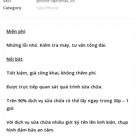
SKU
iphone14promax_vo
Category
Sửa iPhone
Miễn phí
:
Những lỗi nhỏ. Kiểm tra máy, tư vấn tổng đài.
Nổi bật
:
Tiết kiệm
, giá công khai, không thêm phí.
Được
trực tiếp quan sát
quá trình sửa chữa.
Trên 90% dịch vụ sửa chữa có thể
lấy ngay trong 30p – 1
giờ
.
Với dịch vụ sửa chữa nhiều giờ:
ký tên lên linh kiện
, chụp
hình đảm bảo an tâm.