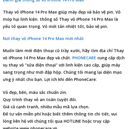
Thay vỏ iPhone 14 Pro Max giúp máy đẹp và bảo vệ pin. Vỏ
móp hại linh kiện. thông số Thay vỏ iPhone 14 Pro Max là
yếu tố quan trọng. Vỏ mới tản nhiệt tốt, bảo vệ pin.
Nơi thay vỏ iPhone 14 Pro Max mới nhất
Muốn làm mới điện thoại cũ trầy xước, hãy tìm
địa chỉ Thay
vỏ iPhone 14 Pro Max
đẹp và chất.
PHONECARE
cung cấp dịch
vụ thay vỏ “sửa điện thoại” với linh kiện cao cấp, giúp máy
sang trọng như mới đập hộp. Chúng tôi mang lại diện mạo
ưng ý nhất cho bạn. Lợi ích khi đến PhoneCare:
Vỏ đẹp, bền, màu sắc chuẩn zin.
Quy trình thay vỏ an toàn tuyệt đối.
Giá cả cạnh tranh, nhiều mẫu mã lựa chọn.
Để tư vấn miễn phí hoặc biết thêm thông tin chi tiết, vui
lòng liên hệ với chúng tôi qua HOTLINE hoặc truy cập
website www.phonecare.vn