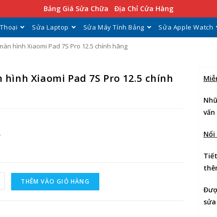
Bảng Giá Sửa Chữa
Địa Chỉ Cửa Hàng
 Thoại
Sửa Laptop
Sửa Máy Tính Bảng
Sửa Apple Watch
màn hình Xiaomi Pad 7S Pro 12.5 chính hãng
 hình Xiaomi Pad 7S Pro 12.5 chính
Miễ
Nhữ
vấn
Nổi
₫
Tiế
thê
THÊM VÀO GIỎ HÀNG
Đư
sửa