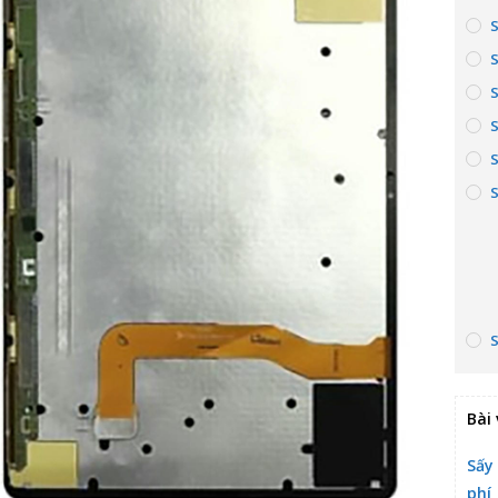
S
Bài 
Sấy
phí