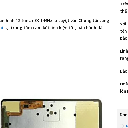
Trê
thể
àn hình 12.5 inch 3K 144Hz là tuyệt vời. Chúng tôi cung
Với
mi
tại trung tâm cam kết linh kiện tốt, bảo hành dài
tên 
bảo
Lin
ràn
Bảo
Hoà
lòn
Dan