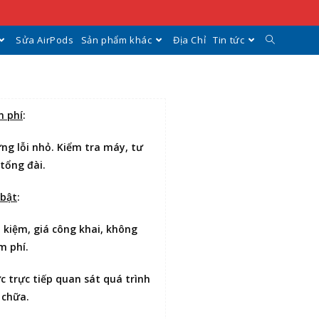
Sửa AirPods
Sản phẩm khác
Địa Chỉ
Tin tức
n phí
:
ng lỗi nhỏ. Kiểm tra máy, tư
 tổng đài.
 bật
:
t kiệm
, giá công khai, không
m phí.
ợc
trực tiếp quan sát
quá trình
 chữa.