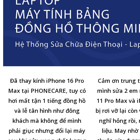
Đã thay kính iPhone 16 Pro
Cảm ơn trung 
Max tại PHONECARE, tuy có
mình sửa 2 em
hơi mất tận 1 tiếng đồng hồ
11 Pro Max và i
và lễ tân hình như đông
bị rơi vỡ lại cò
khách mà không để mình
nghĩ hỏng rồi,
phải giục nhưng đổi lại máy
liệu. May nhờ 