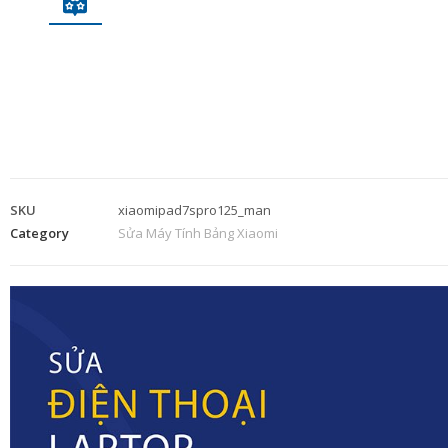
SKU
xiaomipad7spro125_man
Category
Sửa Máy Tính Bảng Xiaomi