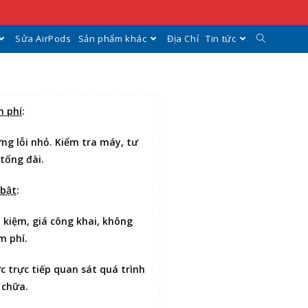
Sửa AirPods
Sản phẩm khác
Địa Chỉ
Tin tức
n phí
:
ng lỗi nhỏ. Kiểm tra máy, tư
 tổng đài.
 bật
:
t kiệm
, giá công khai, không
m phí.
ợc
trực tiếp quan sát
quá trình
 chữa.