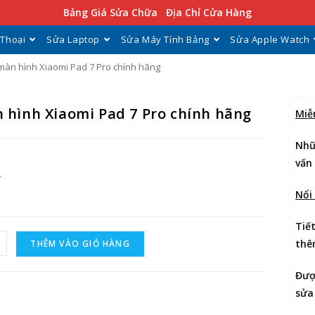
Bảng Giá Sửa Chữa
Địa Chỉ Cửa Hàng
 Thoại
Sửa Laptop
Sửa Máy Tính Bảng
Sửa Apple Watch
màn hình Xiaomi Pad 7 Pro chính hãng
 hình Xiaomi Pad 7 Pro chính hãng
Miễ
Nhữ
vấn
₫
Nổi
Tiế
thê
THÊM VÀO GIỎ HÀNG
Đư
sửa