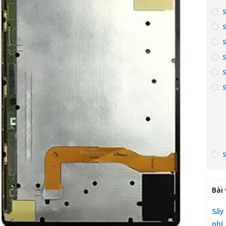
S
Bài 
Sấy
phí