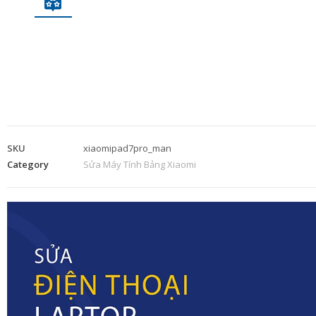
SKU
xiaomipad7pro_man
Category
Sửa Máy Tính Bảng Xiaomi