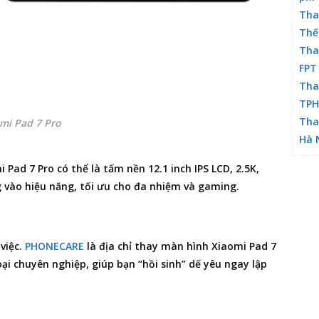
Tha
Thế
Tha
FPT
Tha
TP
Tha
mi Pad 7 Pro
Hà 
ad 7 Pro có thể là tấm nền 12.1 inch IPS LCD, 2.5K,
g vào hiệu năng, tối ưu cho đa nhiệm và gaming.
việc.
PHONECARE
là
địa chỉ thay màn hình Xiaomi Pad 7
oại
chuyên nghiệp, giúp bạn “hồi sinh” dế yêu ngay lập