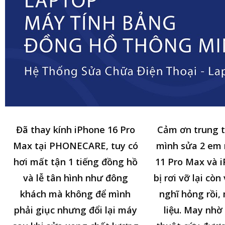
Đã thay kính iPhone 16 Pro
Cảm ơn trung 
Max tại PHONECARE, tuy có
mình sửa 2 em
hơi mất tận 1 tiếng đồng hồ
11 Pro Max và i
và lễ tân hình như đông
bị rơi vỡ lại cò
khách mà không để mình
nghĩ hỏng rồi,
phải giục nhưng đổi lại máy
liệu. May nhờ 