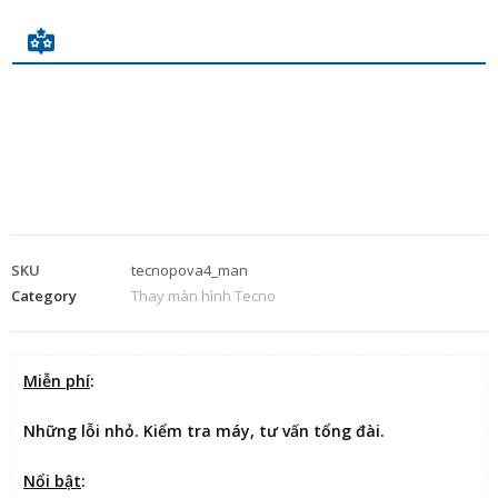
SKU
tecnopova4_man
Category
Thay màn hình Tecno
Miễn phí
:
Những lỗi nhỏ. Kiểm tra máy, tư vấn tổng đài.
Nổi bật
: