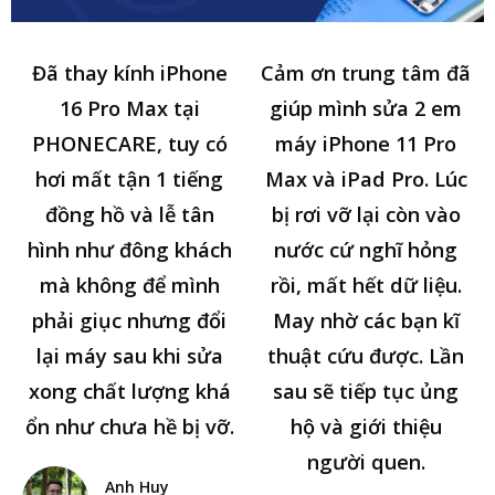
Đã thay kính iPhone
Cảm ơn trung tâm đã
16 Pro Max tại
giúp mình sửa 2 em
PHONECARE, tuy có
máy iPhone 11 Pro
hơi mất tận 1 tiếng
Max và iPad Pro. Lúc
đồng hồ và lễ tân
bị rơi vỡ lại còn vào
hình như đông khách
nước cứ nghĩ hỏng
mà không để mình
rồi, mất hết dữ liệu.
phải giục nhưng đổi
May nhờ các bạn kĩ
lại máy sau khi sửa
thuật cứu được. Lần
xong chất lượng khá
sau sẽ tiếp tục ủng
ổn như chưa hề bị vỡ.
hộ và giới thiệu
người quen.
Anh Huy