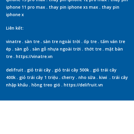
iphone 11 pro max
.
thay pin iphone xs max
.
thay pin
iphone x
Liên kết:
vinatre
.
sàn tre
.
sàn tre ngoài trời
.
ốp tre
.
tấm ván tre
ép
.
sàn gỗ
.
sàn gỗ nhựa ngoài trời
.
thớt tre
.
mặt bàn
tre
.
https://vinatre.vn
delifruit
.
giỏ trái cây
.
giỏ trái cây 500k
.
giỏ trái cây
400k
.
giỏ trái cây 1 triệu
.
cherry
.
nho sữa
.
kiwi
.
trái cây
nhập khẩu
.
hồng treo gió
.
https://delifruit.vn