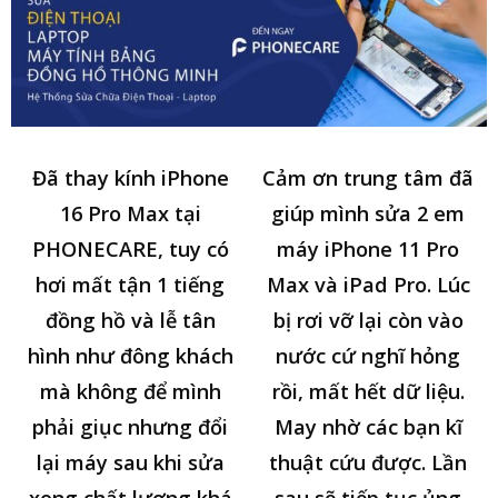
Đã thay kính iPhone
Cảm ơn trung tâm đã
16 Pro Max tại
giúp mình sửa 2 em
PHONECARE, tuy có
máy iPhone 11 Pro
hơi mất tận 1 tiếng
Max và iPad Pro. Lúc
đồng hồ và lễ tân
bị rơi vỡ lại còn vào
hình như đông khách
nước cứ nghĩ hỏng
mà không để mình
rồi, mất hết dữ liệu.
phải giục nhưng đổi
May nhờ các bạn kĩ
lại máy sau khi sửa
thuật cứu được. Lần
xong chất lượng khá
sau sẽ tiếp tục ủng