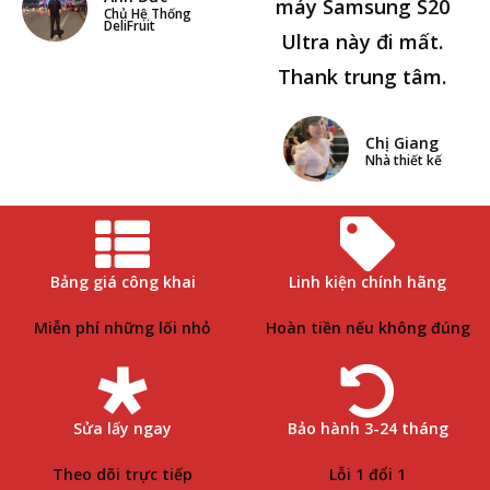
máy Samsung S20
Chủ Hệ Thống
DeliFruit
Ultra này đi mất.
Thank trung tâm.
Chị Giang
Nhà thiết kế
Bảng giá công khai
Linh kiện chính hãng
Miễn phí những lối nhỏ
Hoàn tiền nếu không đúng
Sửa lấy ngay
Bảo hành 3-24 tháng
Theo dõi trực tiếp
Lỗi 1 đổi 1