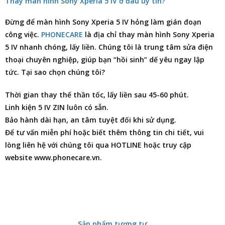
Thay màn hình Sony Xperia 5 IV ở đâu uy tín?
Đừng để màn hình Sony Xperia 5 IV hỏng làm gián đoạn
công việc.
PHONECARE
là
địa chỉ thay màn hình Sony Xperia
5 IV
nhanh chóng, lấy liền. Chúng tôi là trung tâm
sửa điện
thoại
chuyên nghiệp, giúp bạn “hồi sinh” dế yêu ngay lập
tức. Tại sao chọn chúng tôi?
Thời gian thay thế thần tốc, lấy liền sau 45-60 phút.
Linh kiện 5 IV ZIN luôn có sẵn.
Bảo hành dài hạn, an tâm tuyệt đối khi sử dụng.
Để tư vấn miễn phí hoặc biết thêm thông tin chi tiết, vui
lòng liên hệ với chúng tôi qua HOTLINE hoặc truy cập
website www.phonecare.vn.
Sản phẩm tương tự