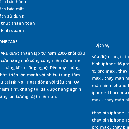
ách bảo hành
ách bảo mật
ách sử dụng
 thức thanh toán
 kinh doanh
HONECARE
| Dịch vụ
RE được thành lập từ năm 2006 khởi đầu
sửa điện thoại
.
th
t cửa hàng nhỏ sống cùng niềm đam mê
hình iphone 16 pr
 chàng kĩ sư công nghệ. Đến nay chúng
15 pro max
.
thay 
phát triển lớn mạnh với nhiều trung tâm
max
.
thay màn hì
u tại Hà Nội. Hoạt động với tiêu chí “Uy
màn hình iphone 
 niềm tin”, chúng tôi đã được hàng nghìn
iphone 11 pro ma
àng tin tưởng, đặt niềm tin.
max
.
thay màn hì
thay pin iphone
.
thay pin iphone 1
pro max
.
thay pi