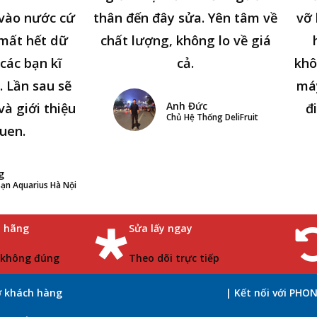
n vào nước cứ
thân đến đây sửa. Yên tâm về
vỡ 
 mất hết dữ
chất lượng, không lo về giá
các bạn kĩ
cả.
khô
. Lần sau sẽ
má
Anh Đức
và giới thiệu
đ
Chủ Hệ Thống DeliFruit
uen.
g
ạn Aquarius Hà Nội
h hãng
Sửa lấy ngay
 không đúng
Theo dõi trực tiếp
ợ khách hàng
| Kết nối với PHO