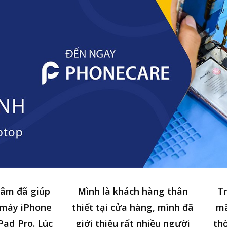
tâm đã giúp
Mình là khách hàng thân
Tr
 máy iPhone
thiết tại cửa hàng, mình đã
mã
Pad Pro. Lúc
giới thiệu rất nhiều người
thờ