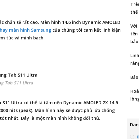
Trê
thể
c chắn sẽ rất cao. Màn hình 14.6 inch Dynamic AMOLED
Với
thay màn hình Samsung
của chúng tôi cam kết linh kiện
tên 
êm túc và minh bạch.
bảo
Lin
ràn
Bảo
g Tab S11 Ultra
Hoà
lòn
b S11 Ultra có thể là tấm nền Dynamic AMOLED 2X 14.6
 2000 nits (peak). Màn hình này sẽ được phủ lớp chống
i tốt nhất. Đây là một màn hình không đối thủ.
Dan