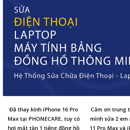
Đã thay kính iPhone 16 Pro
Cảm ơn trung 
Max tại PHONECARE, tuy có
mình sửa 2 em
hơi mất tận 1 tiếng đồng hồ
11 Pro Max và i