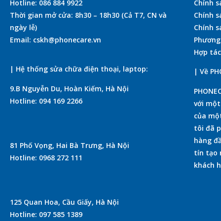
Hotline: 086 884 9922
Chính s
Thời gian mở cửa: 8h30 – 18h30 (Cả T7, CN và
Chính s
ngày lễ)
Chính s
Email: cskh@phonecare.vn
Phương
Hợp tác
| Hệ thống sửa chữa điện thoại, laptop:
| Về P
9.B Nguyễn Du, Hoàn Kiếm, Hà Nội
PHONECA
Hotline: 094 169 2266
với mộ
của một
tôi đã 
hàng đầ
81 Phố Vọng, Hai Bà Trưng, Hà Nội
tín tạo
Hotline: 0968 272 111
khách h
125 Quan Hoa, Cầu Giấy, Hà Nội
Hotline: 097 585 1389