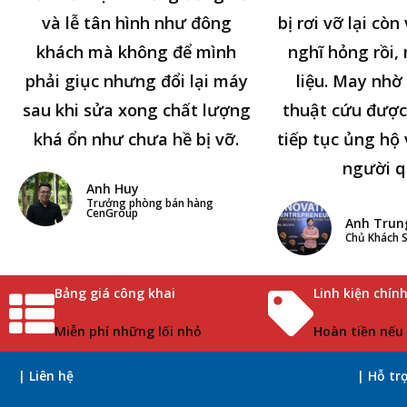
và lễ tân hình như đông
bị rơi vỡ lại cò
khách mà không để mình
nghĩ hỏng rồi,
phải giục nhưng đổi lại máy
liệu. May nhờ 
sau khi sửa xong chất lượng
thuật cứu được
khá ổn như chưa hề bị vỡ.
tiếp tục ủng hộ 
người q
Anh Huy
Trưởng phòng bán hàng
CenGroup
Anh Trun
Chủ Khách S
Bảng giá công khai
Linh kiện chín
Miễn phí những lối nhỏ
Hoàn tiền nếu
| Liên hệ
| Hỗ tr