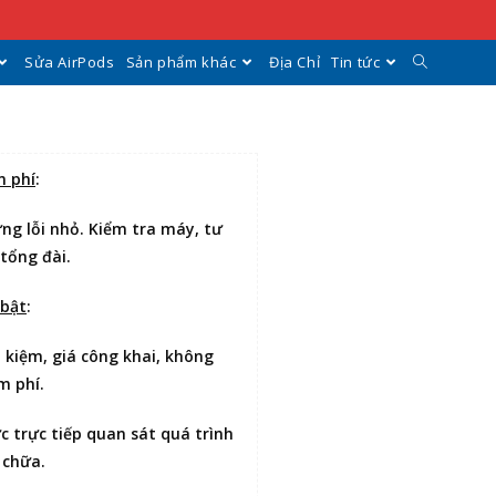
Sửa AirPods
Sản phẩm khác
Địa Chỉ
Tin tức
n phí
:
ng lỗi nhỏ. Kiểm tra máy, tư
 tổng đài.
 bật
:
t kiệm
, giá công khai, không
m phí.
ợc
trực tiếp quan sát
quá trình
 chữa.