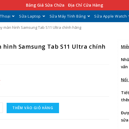
Bảng Giá Sửa Chữa
Địa Chỉ Cửa Hàng
 Thoại
Sửa Laptop
Sửa Máy Tính Bảng
Sửa Apple Watch
y màn hình Samsung Tab S11 Ultra chính hãng
 hình Samsung Tab S11 Ultra chính
Miễ
Nhữ
vấn
Nổi
₫
Tiế
thê
THÊM VÀO GIỎ HÀNG
Đư
sửa