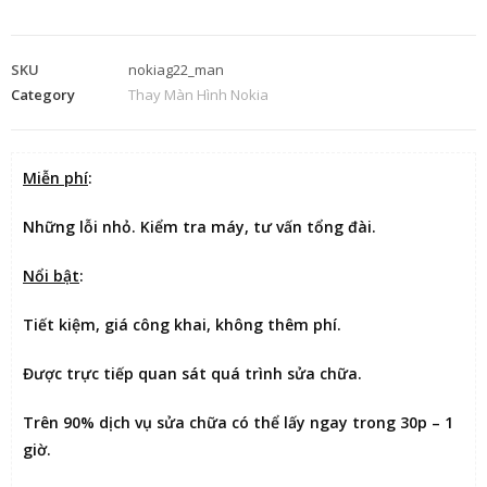
SKU
nokiag22_man
Category
Thay Màn Hình Nokia
Miễn phí
:
Những lỗi nhỏ. Kiểm tra máy, tư vấn tổng đài.
Nổi bật
:
Tiết kiệm
, giá công khai, không thêm phí.
Được
trực tiếp quan sát
quá trình sửa chữa.
Trên 90% dịch vụ sửa chữa có thể
lấy ngay trong 30p – 1
giờ
.