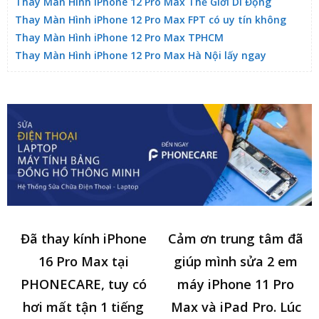
Thay Màn Hình iPhone 12 Pro Max Thế Giới Di Động
Thay Màn Hình iPhone 12 Pro Max FPT có uy tín không
Thay Màn Hình iPhone 12 Pro Max TPHCM
Thay Màn Hình iPhone 12 Pro Max Hà Nội lấy ngay
Đã thay kính iPhone
Cảm ơn trung tâm đã
16 Pro Max tại
giúp mình sửa 2 em
PHONECARE, tuy có
máy iPhone 11 Pro
hơi mất tận 1 tiếng
Max và iPad Pro. Lúc